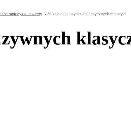
czne motocykle i skutery
Aukcja ekskluzywnych klasycznych motocykli
uzywnych klasyc