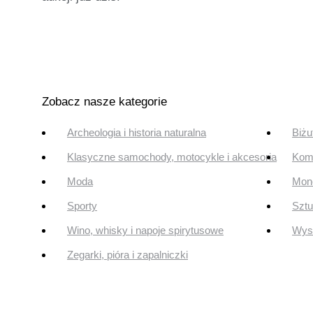
Zobacz nasze kategorie
Archeologia i historia naturalna
Biżu
Klasyczne samochody, motocykle i akcesoria
Komi
Moda
Mone
Sporty
Szt
Wino, whisky i napoje spirytusowe
Wyst
Zegarki, pióra i zapalniczki