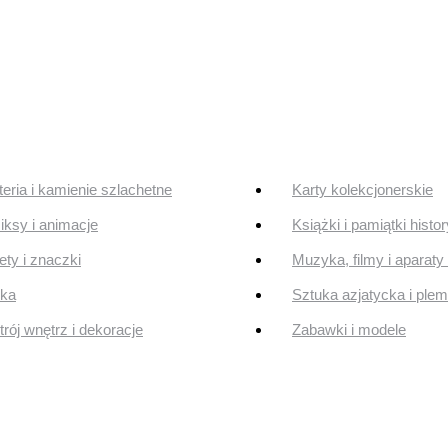
teria i kamienie szlachetne
Karty kolekcjonerskie
ksy i animacje
Książki i pamiątki histo
ty i znaczki
Muzyka, filmy i aparaty 
uka
Sztuka azjatycka i ple
rój wnętrz i dekoracje
Zabawki i modele