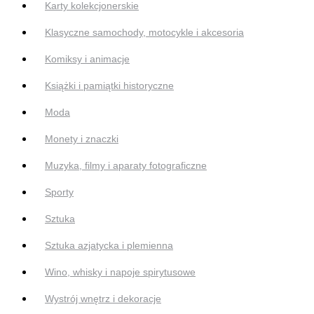
Karty kolekcjonerskie
Klasyczne samochody, motocykle i akcesoria
Komiksy i animacje
Książki i pamiątki historyczne
Moda
Monety i znaczki
Muzyka, filmy i aparaty fotograficzne
Sporty
Sztuka
Sztuka azjatycka i plemienna
Wino, whisky i napoje spirytusowe
Wystrój wnętrz i dekoracje