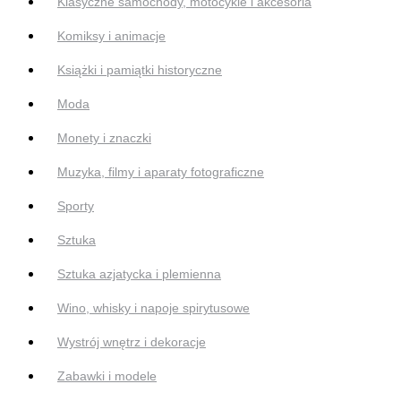
Klasyczne samochody, motocykle i akcesoria
Komiksy i animacje
Książki i pamiątki historyczne
Moda
Monety i znaczki
Muzyka, filmy i aparaty fotograficzne
Sporty
Sztuka
Sztuka azjatycka i plemienna
Wino, whisky i napoje spirytusowe
Wystrój wnętrz i dekoracje
Zabawki i modele