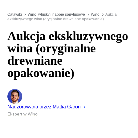
Catawiki
Wino, whisky i napoje spirytusowe
Wino
Aukcja
ekskluzywnego wina (oryginalne drewniane opakowanie)
Aukcja ekskluzywnego
wina (oryginalne
drewniane
opakowanie)
Nadzorowana przez
Mattia
Garon
Ekspert w Wino