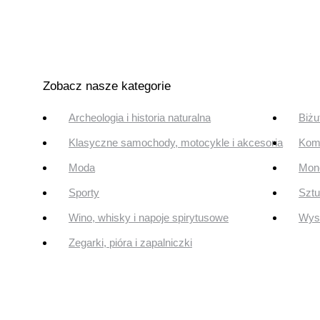
Zobacz nasze kategorie
Archeologia i historia naturalna
Biżu
Klasyczne samochody, motocykle i akcesoria
Komi
Moda
Mone
Sporty
Szt
Wino, whisky i napoje spirytusowe
Wyst
Zegarki, pióra i zapalniczki