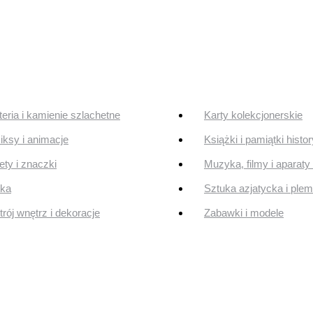
teria i kamienie szlachetne
Karty kolekcjonerskie
ksy i animacje
Książki i pamiątki histo
ty i znaczki
Muzyka, filmy i aparaty 
uka
Sztuka azjatycka i ple
rój wnętrz i dekoracje
Zabawki i modele