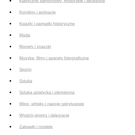
Klasyczne samochody, motocykle i akcesoria
Komiksy i animacje
Książki i pamiątki historyczne
Moda
Monety i znaczki
Muzyka, filmy i aparaty fotograficzne
Sporty
Sztuka
Sztuka azjatycka i plemienna
Wino, whisky i napoje spirytusowe
Wystrój wnętrz i dekoracje
Zabawki i modele