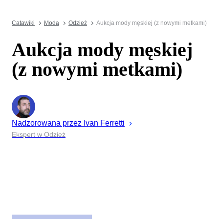
Catawiki
Moda
Odzież
Aukcja mody męskiej (z nowymi metkami)
Aukcja mody męskiej
(z nowymi metkami)
Nadzorowana przez
Ivan
Ferretti
Ekspert w Odzież