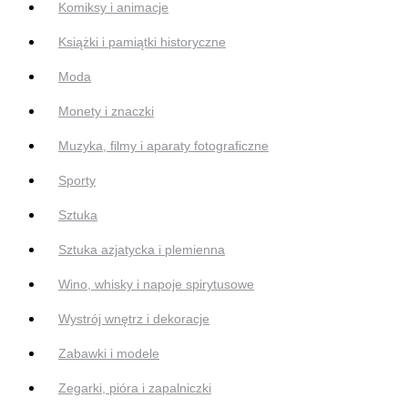
Komiksy i animacje
Książki i pamiątki historyczne
Moda
Monety i znaczki
Muzyka, filmy i aparaty fotograficzne
Sporty
Sztuka
Sztuka azjatycka i plemienna
Wino, whisky i napoje spirytusowe
Wystrój wnętrz i dekoracje
Zabawki i modele
Zegarki, pióra i zapalniczki