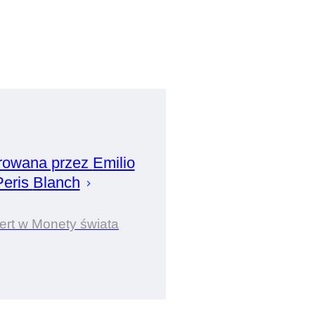
rowana przez
Emilio
Peris
Blanch
ert w Monety świata