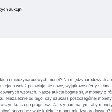
zych aukcji?
dkich i międzynarodowych monet? Na międzynarodowych au
kcjach wciąż pojawiają się nowe, wyjątkowe oferty składaj
icowanych wzorach. Nasze aukcje bogate są w monety z róż
u. Niezależnie od tego, czy szukasz poszczególnej monety,
wszystko czego pragniesz. Zależy nam na tym, aby monety o
ciałbyś sprzedać swoje kolekcje monet międzynarodowych? N