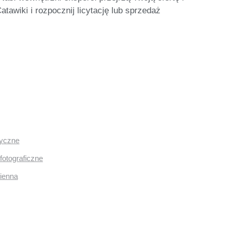
tawiki i rozpocznij licytację lub sprzedaż
ryczne
fotograficzne
mienna