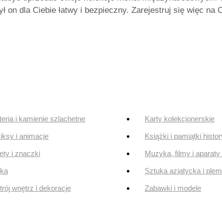
n dla Ciebie łatwy i bezpieczny. Zarejestruj się więc na Ca
teria i kamienie szlachetne
Karty kolekcjonerskie
ksy i animacje
Książki i pamiątki histo
ty i znaczki
Muzyka, filmy i aparaty 
uka
Sztuka azjatycka i ple
rój wnętrz i dekoracje
Zabawki i modele