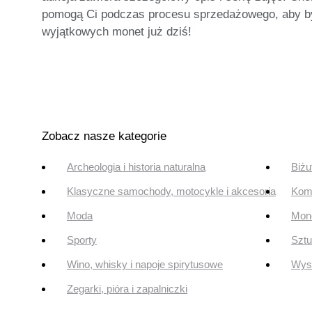
pomogą Ci podczas procesu sprzedażowego, aby był o
wyjątkowych monet już dziś!
Zobacz nasze kategorie
Archeologia i historia naturalna
Biżu
Klasyczne samochody, motocykle i akcesoria
Komi
Moda
Mone
Sporty
Szt
Wino, whisky i napoje spirytusowe
Wyst
Zegarki, pióra i zapalniczki