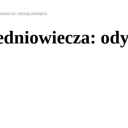
iowiecza: odyseja pieniądza
edniowiecza: ody