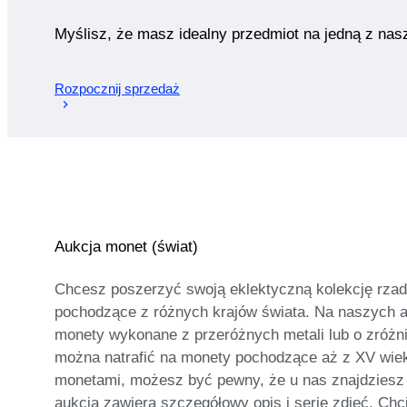
Myślisz, że masz idealny przedmiot na jedną z nas
Rozpocznij sprzedaż
Aukcja monet (świat)
Chcesz poszerzyć swoją eklektyczną kolekcję rza
pochodzące z różnych krajów świata. Na naszych au
monety wykonane z przeróżnych metali lub o zróżn
można natrafić na monety pochodzące aż z XV wiek
monetami, możesz być pewny, że u nas znajdziesz 
aukcja zawiera szczegółowy opis i serię zdjęć. Ch