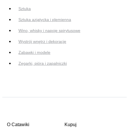
Sztuka
Sztuka azjatycka i plemienna
Wino, whisky i napoje spirytusowe
Wystrój wnętrz i dekoracje
Zabawki i modele
Zegarki, pióra i zapalniczki
O Catawiki
Kupuj