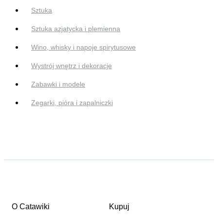
Sztuka
Sztuka azjatycka i plemienna
Wino, whisky i napoje spirytusowe
Wystrój wnętrz i dekoracje
Zabawki i modele
Zegarki, pióra i zapalniczki
O Catawiki
Kupuj