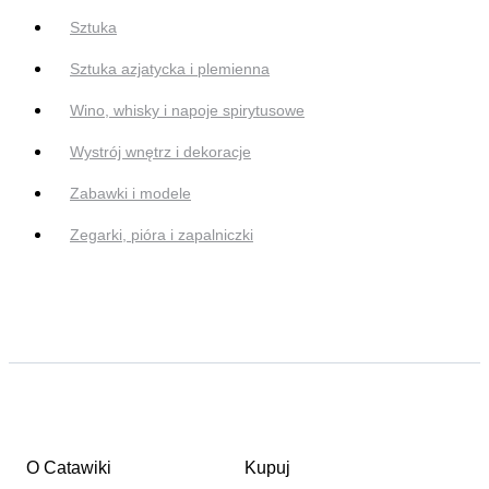
Sztuka
Sztuka azjatycka i plemienna
Wino, whisky i napoje spirytusowe
Wystrój wnętrz i dekoracje
Zabawki i modele
Zegarki, pióra i zapalniczki
O Catawiki
Kupuj