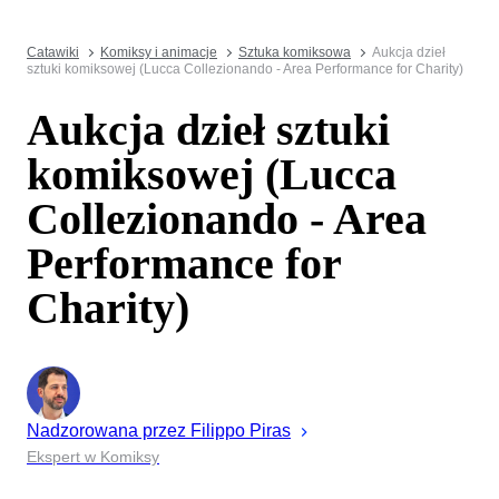
Catawiki
Komiksy i animacje
Sztuka komiksowa
Aukcja dzieł
sztuki komiksowej (Lucca Collezionando - Area Performance for Charity)
Aukcja dzieł sztuki
komiksowej (Lucca
Collezionando - Area
Performance for
Charity)
Nadzorowana przez
Filippo
Piras
Ekspert w Komiksy