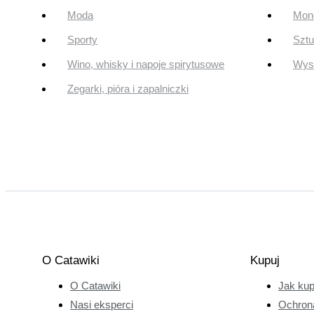
Moda
Mone
Sporty
Szt
Wino, whisky i napoje spirytusowe
Wyst
Zegarki, pióra i zapalniczki
O Catawiki
Kupuj
O Catawiki
Jak ku
Nasi eksperci
Ochron