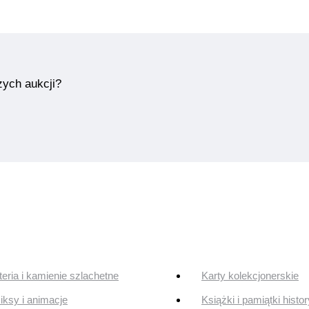
zych aukcji?
teria i kamienie szlachetne
Karty kolekcjonerskie
ksy i animacje
Książki i pamiątki histo