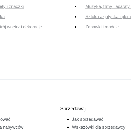
ty i znaczki
Muzyka, filmy i aparaty 
uka
Sztuka azjatycka i ple
rój wnętrz i dekoracje
Zabawki i modele
Sprzedawaj
pować
Jak sprzedawać
a nabywców
Wskazówki dla sprzedawcy