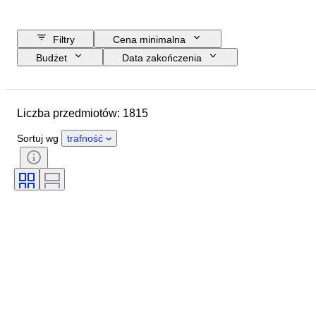
Filtry
Cena minimalna
Budżet
Data zakończenia
Lokalizacja
Marka
Przedmiot
Kraj pochodzenia
Liczba przedmiotów: 1815
Materiał
Stan
Okres
Tematyka
Styl
Technika
Sortuj wg
trafność
Wydanie
Język
Kolor
Mocowanie obiektywu
Rodzaj mikroskopu
Rodzaj odtwarzacza wideo
Rodzaj lornetki
Rodzaj teleskopu
Rodzaj kamery wideo
Rodzaj filmu
Sprzedawane przez
Era
Przetestowany i działający