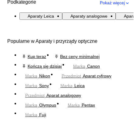
Podkategorie
Pokaż więcej
Aparaty Leica
Aparaty analogowe
Apara
Popularne w Aparaty i przyrządy optyczne
Kup teraz
Bez ceny minimalnej
Kończą się dzisiaj
Marka
Canon
Marka
Nikon
Przedmiot
Aparat cyfrowy
Marka
Sony
Marka
Leica
Przedmiot
Aparat analogowy
Marka
Olympus
Marka
Pentax
Marka
Fuji