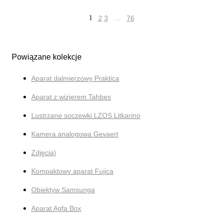
1
2
3
…
76
Powiązane kolekcje
Aparat dalmierzowy Praktica
Aparat z wizjerem Tahbes
Lustrzane soczewki LZOS Litkarino
Kamera analogowa Gevaert
Zdjęcia)
Kompaktowy aparat Fujica
Obiektyw Samsunga
Aparat Agfa Box