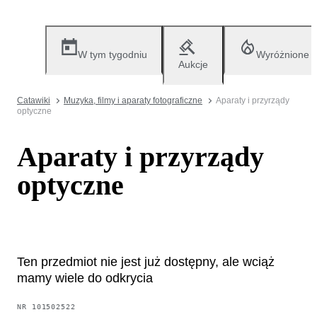
W tym tygodniu
Wyróżnione
Aukcje
Catawiki
Muzyka, filmy i aparaty fotograficzne
Aparaty i przyrządy
optyczne
Aparaty i przyrządy
optyczne
Ten przedmiot nie jest już dostępny, ale wciąż
mamy wiele do odkrycia
NR
101502522