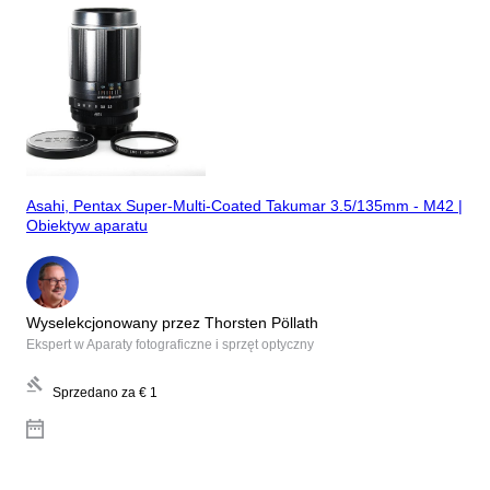
Asahi, Pentax Super-Multi-Coated Takumar 3.5/135mm - M42 |
Obiektyw aparatu
Wyselekcjonowany przez Thorsten Pöllath
Ekspert w Aparaty fotograficzne i sprzęt optyczny
Sprzedano za
€ 1