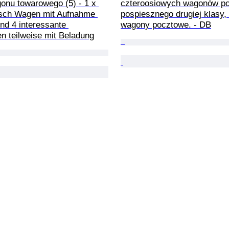
onu towarowego (5) - 1 x 
czteroosiowych wagonów po
sch Wagen mit Aufnahme 
pospiesznego drugiej klasy,
nd 4 interessante 
wagony pocztowe. - DB
n teilweise mit Beladung