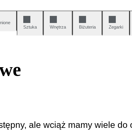
nione
Sztuka
Wnętrza
Biżuteria
Zegarki
owe
ostępny, ale wciąż mamy wiele do 