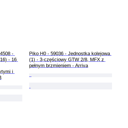
4508 - 
Piko H0 - 59036 - Jednostka kolejowa 
6) - 16 
(1) - 3‑częściowy GTW 2/8, MFX z 
pełnym brzmieniem - Arriva
tymi i 
B