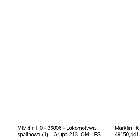
Märklin H0 - 36806 - Lokomotywa 
Märklin H0
spalinowa (1) - Grupa 213, OM - FS
49150,441