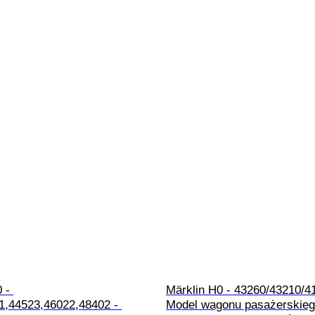
 - 
Märklin H0 - 43260/43210/41
1,44523,46022,48402 - 
Model wagonu pasażerskiego