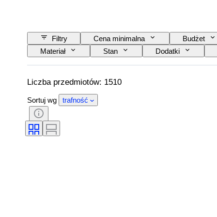
Filtry
Cena minimalna
Budżet
Materiał
Stan
Dodatki
Zasilanie
Przewoźnik kolejowy
E
Liczba przedmiotów: 1510
Sortuj wg
trafność