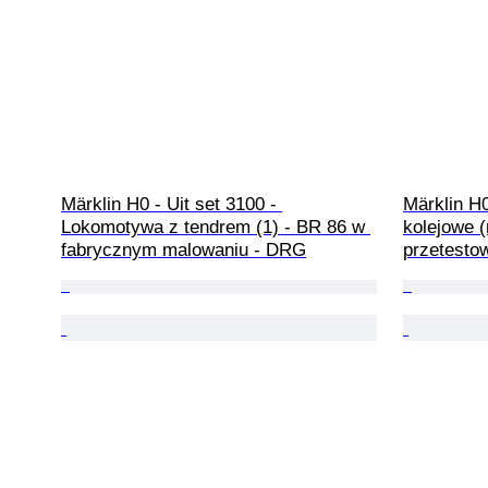
Märklin H0 - Uit set 3100 - 
Märklin H0
Lokomotywa z tendrem (1) - BR 86 w 
kolejowe (
fabrycznym malowaniu - DRG
przetesto