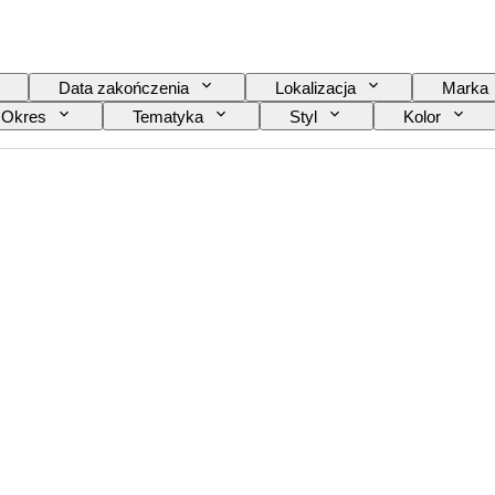
Data zakończenia
Lokalizacja
Marka
Okres
Tematyka
Styl
Kolor
ra
Oryginał/ replika