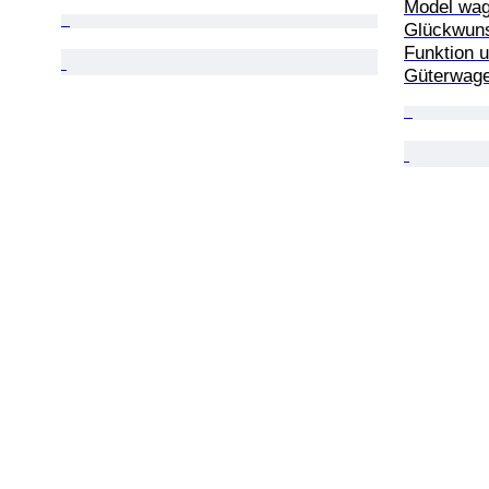
Model wag
Glückwun
Funktion u
Güterwage