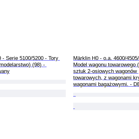
 - Serie 5100/5200 - Tory 
Märklin H0 - o.a. 4600/4505/
modelarstwo) (98) - 
Model wagonu towarowego (1
wany
sztuk 2‑osiowych wagonów 
towarowych, z wagonami kry
wagonami bagażowymi. - D