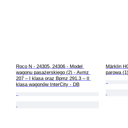
Roco N - 24305, 24306 - Model 
Märklin H
wagonu pasażerskiego (2) - Avmz 
parowa (1)
207 – I klasa oraz Bpmz 291.3 – II 
klasa wagonów InterCity - DB