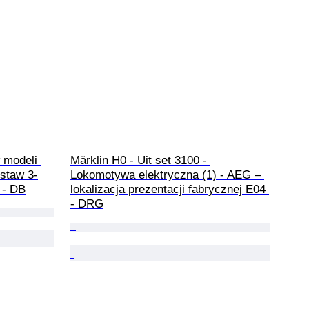
 modeli 
Märklin H0 - Uit set 3100 - 
staw 3-
Lokomotywa elektryczna (1) - AEG – 
 - DB
lokalizacja prezentacji fabrycznej E04 
- DRG