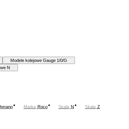
Modele kolejowe Gauge 1/0/G
owe N
chmann
Marka
Roco
Skala
N
Skala
Z