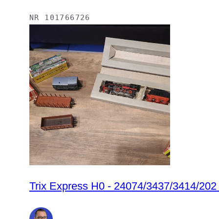
NR
101766726
Trix Express H0 - 24074/3437/3414/202