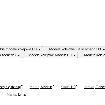
kie modele kolejowe H0
Modele kolejowe Fleischmann H0
(scenerie)
Modele kolejowe Märklin H0
Modele kolej
zą się dzisiaj
Marka
Märklin
Skala
H0
Marka
Fleis
Marka
Lima