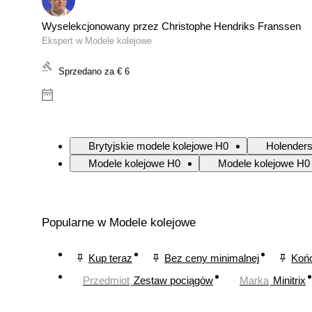
Wyselekcjonowany przez Christophe Hendriks Franssen
Ekspert w Modele kolejowe
Sprzedano za
€ 6
Brytyjskie modele kolejowe H0
Holenders
Modele kolejowe H0
Modele kolejowe H0 
Popularne w Modele kolejowe
Kup teraz
Bez ceny minimalnej
Końc
Przedmiot
Zestaw pociągów
Marka
Minitrix