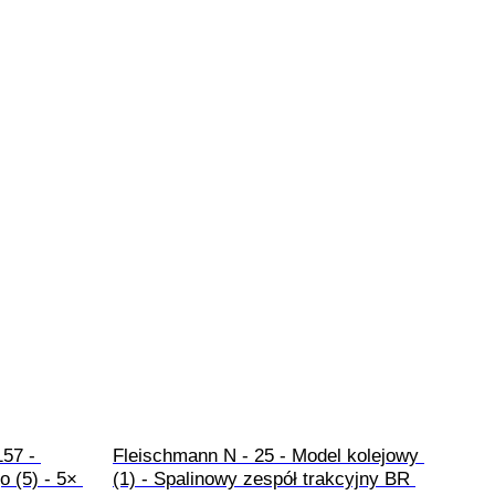
57 - 
Fleischmann N - 25 - Model kolejowy 
 (5) - 5× 
(1) - Spalinowy zespół trakcyjny BR 