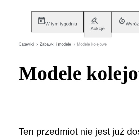
W tym tygodniu
Wyróż
Aukcje
Catawiki
Zabawki i modele
Modele kolejowe
Modele kolej
Ten przedmiot nie jest już d