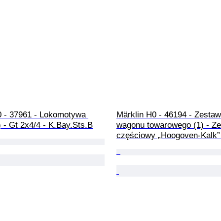
0 - 37961 - Lokomotywa 
Märklin H0 - 46194 - Zestaw
 - Gt 2x4/4 - K.Bay.Sts.B
wagonu towarowego (1) - Ze
częściowy „Hoogoven-Kalk”