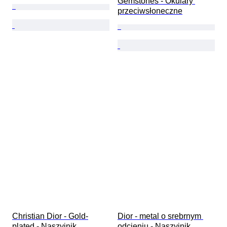
Gemstones - Okulary 
przeciwsłoneczne
Christian Dior - Gold-
Dior - metal o srebrnym 
plated - Naszyjnik
odcieniu - Naszyjnik