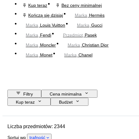
Kup teraz
Bez ceny minimalnej
Kończą się dzisiaj
Marka
Hermès
Marka
Louis Vuitton
Marka
Gucci
Marka
Fendi
Przedmiot
Pasek
Marka
Moncler
Marka
Christian Dior
Marka
Monet
Marka
Chanel
Filtry
Cena minimalna
Kup teraz
Budżet
Data zakończenia
Lokalizacja
Wymiary
Marka
Przedmiot
Liczba przedmiotów: 2344
Kraj pochodzenia
Materiał
Płeć
Stan
Okres
Sortuj wg
trafność