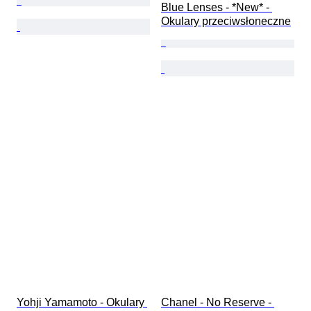
Blue Lenses - *New* - 
Okulary przeciwsłoneczne
Yohji Yamamoto - Okulary 
Chanel - No Reserve - 