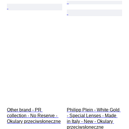
Other brand - PR 
Philipp Plein - White Gold 
collection - No Reserve - 
- Special Lenses - Made 
Okulary przeciwsłoneczne
in Italy - New - Okulary 
przeciwsłoneczne