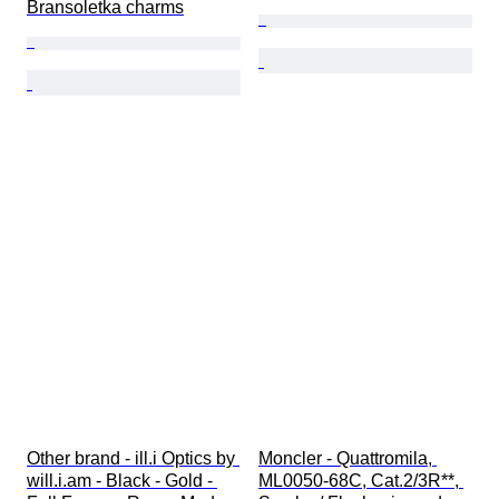
Bransoletka charms
Other brand - ill.i Optics by 
Moncler - Quattromila, 
will.i.am - Black - Gold - 
ML0050-68C, Cat.2/3R**, 