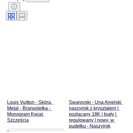
Kamień
Certyfikacja
Próba
Styl
Kolor
Rozmiar odzieży
Szlif
Rozmiar na przedmiocie
Wzór
Rodzaj diamentu
Oryginał/ replika
Size
Akcesoria w zestawie
Era
Model
Louis Vuitton - Skóra, 
Swarovski - Una Anielski 
Metal - Bransoletka - 
naszyjnik z kryształem | 
Monogram Kwiat 
pozłacany 18K | biały | 
Szczęścia
regulowany | nowy, w 
pudełku - Naszyjnik