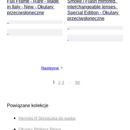
Full Frame - Rare - Made 
Smoke / Flash mirrored, 
in Italy - New - Okulary 
interchangeable lenses, 
przeciwsłoneczne
Special Edition - Okulary 
przeciwsłoneczne
Następne
1
2
3
…
98
Powiązane kolekcje
Hermès H Sprzączka do paska
Okulary Philippa Pleina