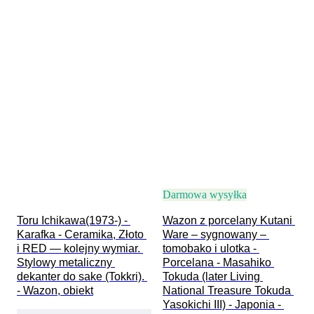
Darmowa wysyłka
Toru Ichikawa(1973-) - 
Wazon z porcelany Kutani 
Karafka - Ceramika, Złoto 
Ware – sygnowany – 
i RED — kolejny wymiar. 
tomobako i ulotka - 
Stylowy metaliczny 
Porcelana - Masahiko 
dekanter do sake (Tokkri). 
Tokuda (later Living 
- Wazon, obiekt
National Treasure Tokuda 
Yasokichi III) - Japonia - 