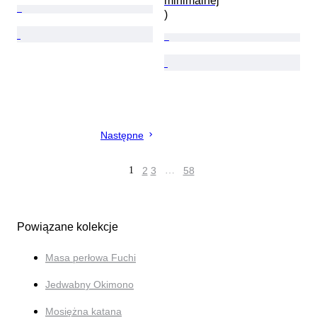
minimalnej

)
Następne
1
2
3
…
58
Powiązane kolekcje
Masa perłowa Fuchi
Jedwabny Okimono
Mosiężna katana