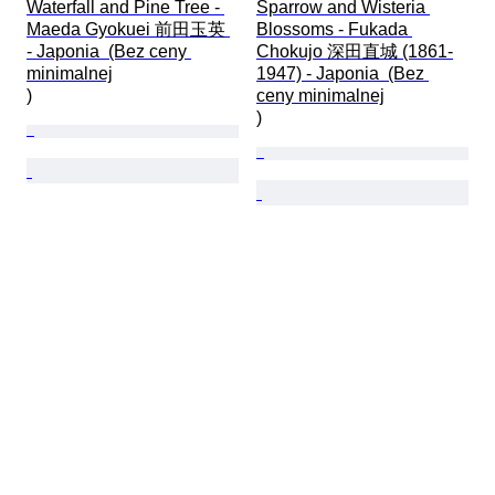
Waterfall and Pine Tree - 
Sparrow and Wisteria 
Maeda Gyokuei 前田玉英 
Blossoms - Fukada 
- Japonia  (Bez ceny 
Chokujo 深田直城 (1861-
minimalnej

1947) - Japonia  (Bez 
)
ceny minimalnej

)