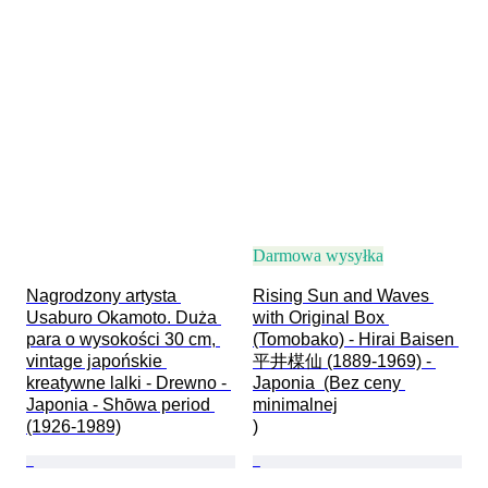
Darmowa wysyłka
Nagrodzony artysta 
Rising Sun and Waves 
Usaburo Okamoto. Duża 
with Original Box 
para o wysokości 30 cm, 
(Tomobako) - Hirai Baisen 
vintage japońskie 
平井楳仙 (1889-1969) - 
kreatywne lalki - Drewno - 
Japonia  (Bez ceny 
Japonia - Shōwa period 
minimalnej

(1926-1989)
)