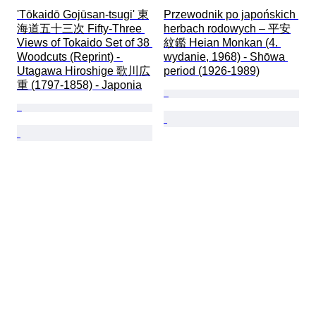
'Tōkaidō Gojūsan-tsugi' 東
Przewodnik po japońskich 
海道五十三次 Fifty-Three 
herbach rodowych – 平安
Views of Tokaido Set of 38 
紋鑑 Heian Monkan (4. 
Woodcuts (Reprint) - 
wydanie, 1968) - Shōwa 
Utagawa Hiroshige 歌川広
period (1926-1989)
重 (1797-1858) - Japonia