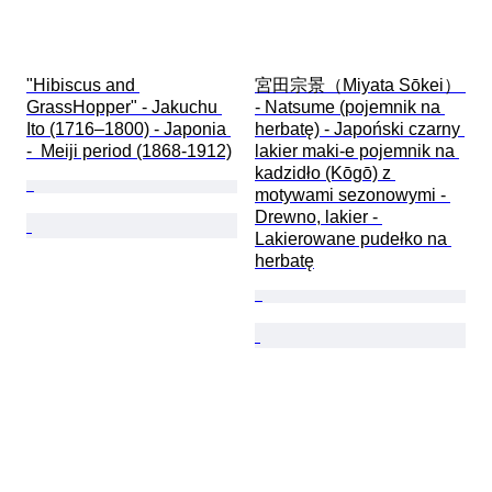
"Hibiscus and 
宮田宗景（Miyata Sōkei） 
GrassHopper" - Jakuchu 
- Natsume (pojemnik na 
Ito (1716–1800) - Japonia 
herbatę) - Japoński czarny 
-  Meiji period (1868-1912)
lakier maki-e pojemnik na 
kadzidło (Kōgō) z 
motywami sezonowymi - 
Drewno, lakier - 
Lakierowane pudełko na 
herbatę