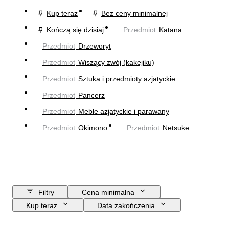
Kup teraz
Bez ceny minimalnej
Kończą się dzisiaj
Przedmiot
Katana
Przedmiot
Drzeworyt
Przedmiot
Wiszący zwój (kakejiku)
Przedmiot
Sztuka i przedmioty azjatyckie
Przedmiot
Pancerz
Przedmiot
Meble azjatyckie i parawany
Przedmiot
Okimono
Przedmiot
Netsuke
Filtry
Cena minimalna
Kup teraz
Data zakończenia
Budżet
Lokalizacja