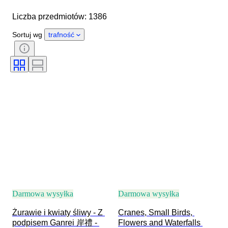
Rozmiar
Wymiary
Liczba przedmiotów: 1386
Przedmiot
Kraj pochodzenia
Materiał
Stan
Dodatki
Sortuj wg
trafność
Okres
Tematyka
Styl
Technika
Podpis
Wydanie
Język
Kolor
Sprzedawane przez
Artysta
Wystrój
Era
Przypisywanie autorstwa
Oryginał/ replika
Twórca
Pochodzenie
Darmowa wysyłka
Darmowa wysyłka
Żurawie i kwiaty śliwy - Z 
Cranes, Small Birds, 
podpisem Ganrei 岸禮 - 
Flowers and Waterfalls 