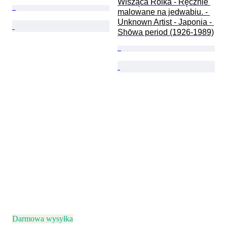
Wisząca Rolka - Ręcznie 
malowane na jedwabiu. - 
Unknown Artist - Japonia - 
Shōwa period (1926-1989)
Darmowa wysyłka