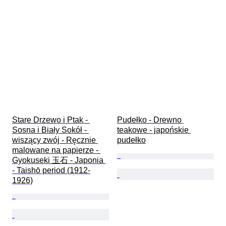
Stare Drzewo i Ptak - 
Pudełko - Drewno 
Sosna i Biały Sokół - 
teakowe - japońskie 
wiszący zwój - Ręcznie 
pudełko
malowane na papierze - 
Gyokuseki 玉石 - Japonia 
- Taishō period (1912-
1926)