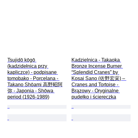
Tsujidō kōgō 
Kadzielnica - Takaoka 
(kadzidełnica przy 
Bronze Incense Burner 
kapliczce) - podpisane 
“Splendid Cranes” by 
tomobako - Porcelana - 
Kosai Sano (佐野宏采) – 
Takano Shōami 高野昭阿
Cranes and Tortoise - 
弥 - Japonia - Shōwa 
Brązowy - Oryginalne 
period (1926-1989)
pudełko i ściereczka