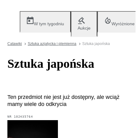
W tym tygodniu
Wyróżnione
Aukcje
Catawiki
Sztuka azjatycka i plemienna
Sztuka japońska
Sztuka japońska
Ten przedmiot nie jest już dostępny, ale wciąż
mamy wiele do odkrycia
NR
102435764