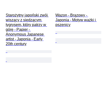
Starożytny japoński zwój 
Wazon - Brązowy - 
wiszący z siedzącym 
Japonia - Motyw ważki i 
tygrysem, który patrzy w 
pszenicy
górę - Papier - 
Anonymous Japanese 
artist - Japonia - Early 
20th century