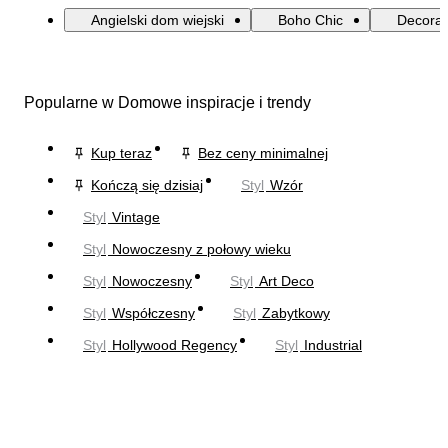
Angielski dom wiejski
Boho Chic
Decorat
Popularne w Domowe inspiracje i trendy
Kup teraz
Bez ceny minimalnej
Kończą się dzisiaj
Styl
Wzór
Styl
Vintage
Styl
Nowoczesny z połowy wieku
Styl
Nowoczesny
Styl
Art Deco
Styl
Współczesny
Styl
Zabytkowy
Styl
Hollywood Regency
Styl
Industrial