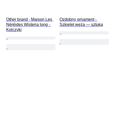
Other brand - Maison Les 
Ozdobny ornament - 
Néréides Wisteria long - 
Szkielet węża — sztuka
Kolczyki