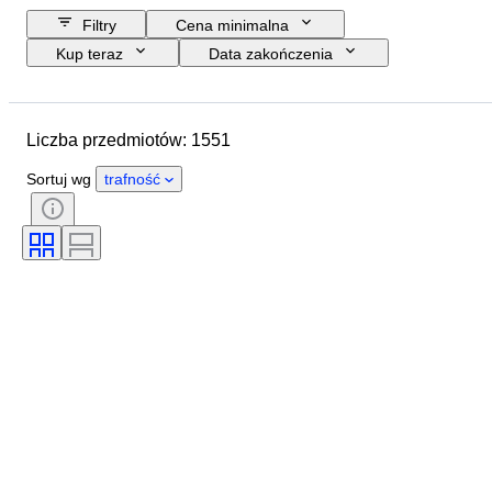
Filtry
Cena minimalna
Kup teraz
Data zakończenia
Budżet
Lokalizacja
Rozmiar
Wymiary
Marka
Liczba przedmiotów: 1551
Przedmiot
Kraj pochodzenia
Materiał
Płeć
Stan
Sortuj wg
trafność
Okres
Certyfikacja
Tematyka
Styl
Technika
Podpis
Wydanie
Kolor
Sprzedawane przez
Oryginał/ replika
Artysta
Rezerwa chodu
Era
Twórca
Model