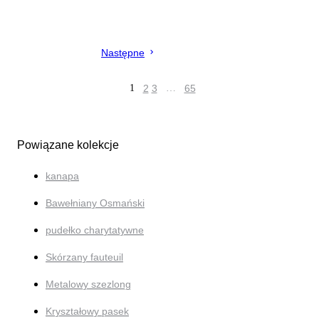
Następne
1
2
3
…
65
Powiązane kolekcje
kanapa
Bawełniany Osmański
pudełko charytatywne
Skórzany fauteuil
Metalowy szezlong
Kryształowy pasek