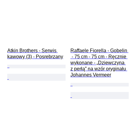
Atkin Brothers - Serwis 
Raffaele Fiorella - Gobelin 
kawowy (3) - Posrebrzany
 - 75 cm - 75 cm - Ręcznie 
wykonane - „Dziewczyna 
z perłą” na wzór oryginału 
Johannes Vermeer