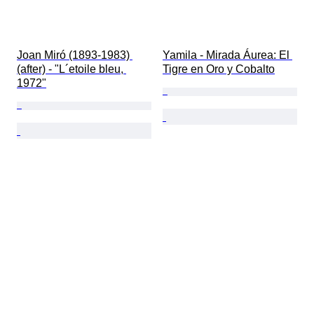
Joan Miró (1893-1983) 
Yamila - Mirada Áurea: El 
(after) - "L´etoile bleu, 
Tigre en Oro y Cobalto
1972"