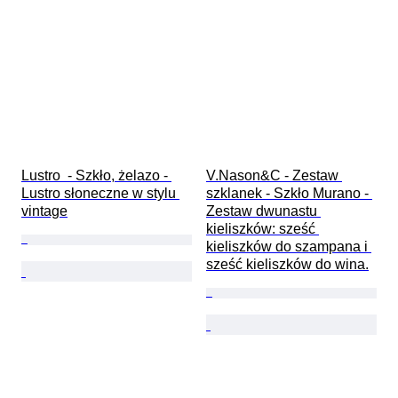
Lustro  - Szkło, żelazo - 
V.Nason&C - Zestaw 
Lustro słoneczne w stylu 
szklanek - Szkło Murano - 
vintage
Zestaw dwunastu 
kieliszków: sześć 
kieliszków do szampana i 
sześć kieliszków do wina.