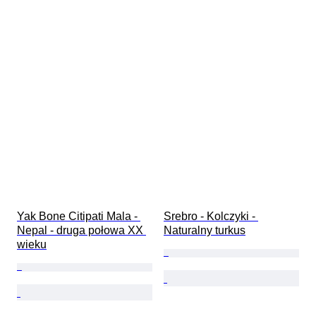
Yak Bone Citipati Mala - 
Srebro - Kolczyki - 
Nepal - druga połowa XX 
Naturalny turkus
wieku