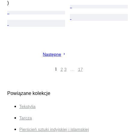
)
Następne
1
2
3
…
17
Powiązane kolekcje
Tekstylia
Tarcza
Pierścień sztuki indyjskiej i islamskiej