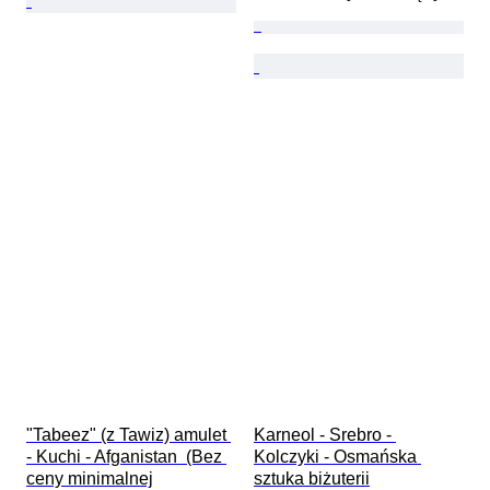
"Tabeez" (z Tawiz) amulet 
Karneol - Srebro - 
- Kuchi - Afganistan  (Bez 
Kolczyki - Osmańska 
ceny minimalnej

sztuka biżuterii