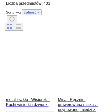
Liczba przedmiotów: 403
Kraj pochodzenia
Materiał
Płeć
Stan
Okres
Sortuj wg
trafność
Kamień
Certyfikacja
Tematyka
Styl
Technika
Podpis
Wydanie
Kolor
Oryginał/ replika
Rozmiar na przedmiocie
Kultura
Sprzedawane przez
Akcesoria w zestawie
Era
Pochodzenie
metal i szkło - Wisiorek - 
Misa - Ręcznie 
Kuchi wisiorki i dzwonki
grawerowana miska z 
ocynowanej miedzi z 