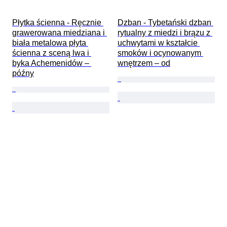
Płytka ścienna - Ręcznie 
Dzban - Tybetański dzban 
grawerowana miedziana i 
rytualny z miedzi i brązu z 
biała metalowa płyta 
uchwytami w kształcie 
ścienna z sceną lwa i 
smoków i ocynowanym 
byka Achemenidów – 
wnętrzem – od
późny