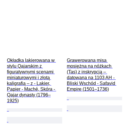
Okładka lakierowana w 
Grawerowana misa 
stylu Qajarskim z 
mosiężna na nóżkach 
figuratywnymi scenami 
(Tas) z inskrypcją – 
miniaturowymi i złotą 
datowana na 1103 AH - 
kaligrafią – z - Lakier, 
Bliski Wschód - Safavid 
Papier - Maché, Skóra - 
Empire (1501–1736)
Qajar dynasty (1796–
1925)