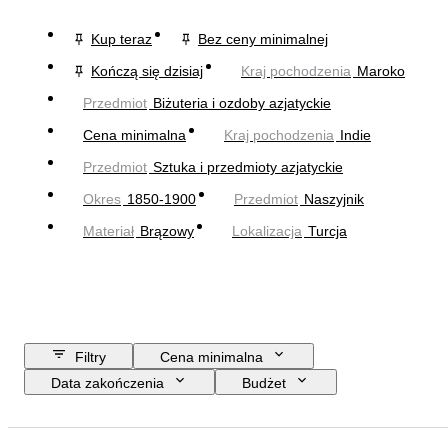
Kup teraz
Bez ceny minimalnej
Kończą się dzisiaj
Kraj pochodzenia
Maroko
Przedmiot
Biżuteria i ozdoby azjatyckie
Cena minimalna
Kraj pochodzenia
Indie
Przedmiot
Sztuka i przedmioty azjatyckie
Okres
1850-1900
Przedmiot
Naszyjnik
Materiał
Brązowy
Lokalizacja
Turcja
Filtry
Cena minimalna
Data zakończenia
Budżet
Lokalizacja
Rozmiar
Wymiary
Przedmiot