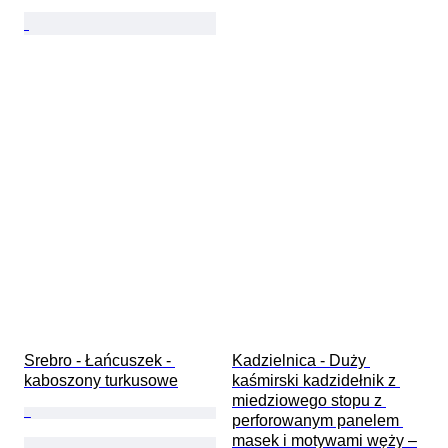
Srebro - Łańcuszek - 
Kadzielnica - Duży 
kaboszony turkusowe
kaśmirski kadzidełnik z 
miedziowego stopu z 
perforowanym panelem 
masek i motywami węży –