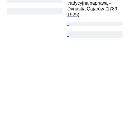
tradycyjną naprawą – 
Dynastia Qajarów (1789–
1925)