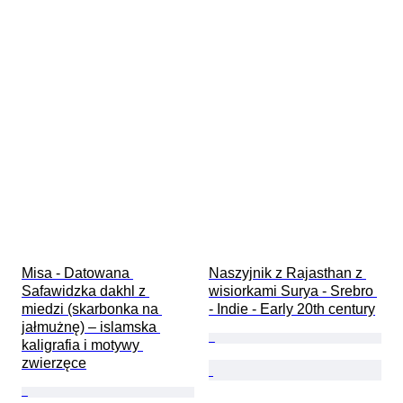
Misa - Datowana 
Naszyjnik z Rajasthan z 
Safawidzka dakhl z 
wisiorkami Surya - Srebro 
miedzi (skarbonka na 
- Indie - Early 20th century
jałmużnę) – islamska 
kaligrafia i motywy 
zwierzęce