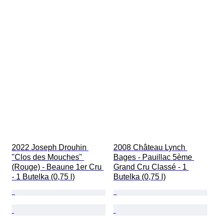
2022 Joseph Drouhin 
2008 Château Lynch 
"Clos des Mouches" 
Bages - Pauillac 5ème 
(Rouge) - Beaune 1er Cru 
Grand Cru Classé - 1 
- 1 Butelka (0,75 l)
Butelka (0,75 l)