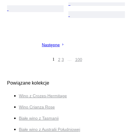
Następne
1
2
3
…
100
Powiązane kolekcje
Wino z Crozes-Hermitage
Wino Crianza Rose
Białe wino z Tasmanii
Białe wino z Australii Południowej