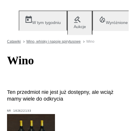
W tym tygodniu
Wyróżnione
Aukcje
Catawiki
Wino, whisky i napoje spirytusowe
Wino
Wino
Ten przedmiot nie jest już dostępny, ale wciąż
mamy wiele do odkrycia
NR
102622133