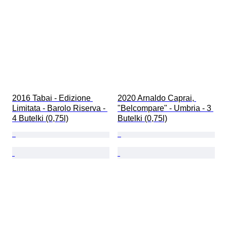
2016 Tabai - Edizione 
2020 Arnaldo Caprai, 
Limitata - Barolo Riserva - 
"Belcompare" - Umbria - 3 
4 Butelki (0,75l)
Butelki (0,75l)