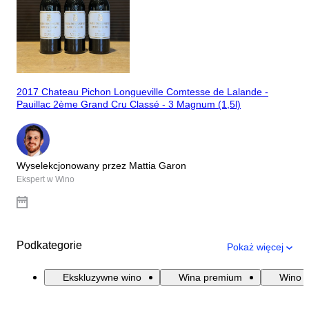
2017 Chateau Pichon Longueville Comtesse de Lalande -
Pauillac 2ème Grand Cru Classé - 3 Magnum (1,5l)
Wyselekcjonowany przez Mattia Garon
Ekspert w Wino
Podkategorie
Pokaż więcej
Ekskluzywne wino
Wina premium
Wino B