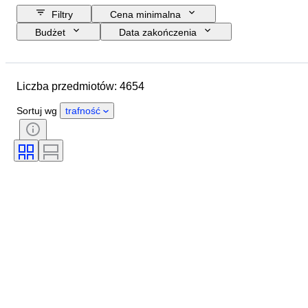
Filtry
Cena minimalna
Budżet
Data zakończenia
Lokalizacja
Marka
Przedmiot
Kraj pochodzenia
Liczba przedmiotów: 4654
Rozmiar butelki
Materiał
Stan
Dodatki
Okres
Sortuj wg
trafność
Styl
Kolor
Region pochodzenia wina
Apelacja/ klasyfikacja wina
Poziom napełnienia wina
Klasyfikacja wina
Odmiany winorośli
Era