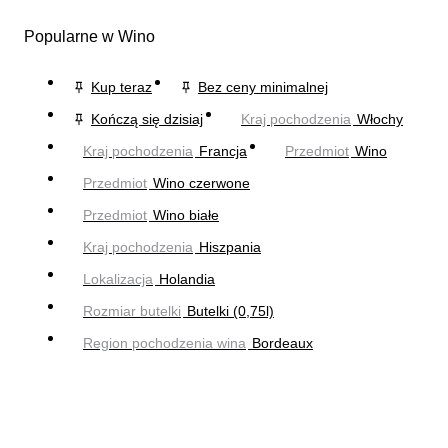
Popularne w Wino
Kup teraz
Bez ceny minimalnej
Kończą się dzisiaj
Kraj pochodzenia
Włochy
Kraj pochodzenia
Francja
Przedmiot
Wino
Przedmiot
Wino czerwone
Przedmiot
Wino białe
Kraj pochodzenia
Hiszpania
Lokalizacja
Holandia
Rozmiar butelki
Butelki (0,75l)
Region pochodzenia wina
Bordeaux