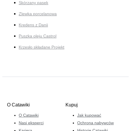
Skórzany pasek
Zlewka porcelanowa
Kredens z Danii
Puszka oleju Castrol
Krzesło składane Projekt
O Catawiki
Kupuj
O Catawiki
Jak kupować
Nasi eksperci
Ochrona nabywców
Kariera
Historie Catawiki