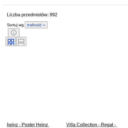
Wymiary
Marka
Przedmiot
Liczba przedmiotów: 992
Kraj pochodzenia
Materiał
Stan
Dodatki
Okres
Sortuj wg
trafność
Tematyka
Styl
Technika
Podpis
Wydanie
Kolor
Mechanizm zegarka
Era
Sprzedawane przez
Artysta
Rezerwa chodu
Uderzający
Twórca
Model
heinz - Poster Heinz 
Villa Collection - Regał - 