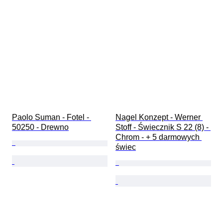
Paolo Suman - Fotel - 
Nagel Konzept - Werner 
50250 - Drewno
Stoff - Świecznik S 22 (8) - 
Chrom - + 5 darmowych 
świec