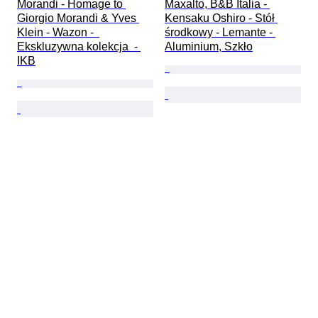
Morandi - Homage to 
Maxalto, B&B Italia - 
Giorgio Morandi & Yves 
Kensaku Oshiro - Stół 
Klein - Wazon -  
środkowy - Lemante - 
Ekskluzywna kolekcja  - 
Aluminium, Szkło
IKB