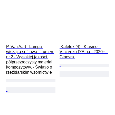
P. Van Aart - Lampa 
 Kafelek (4) - Kiasmo - 
wisząca sufitowa - Lumen 
Vincenzo D'Alba - 2020+ - 
nr 2 - Wysokiej jakości 
Ginevra 
półprzezroczysty materiał 
kompozytowy. - Światło o 
rzeźbiarskim wzornictwie