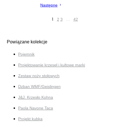
Następne
1
2
3
…
42
Powiązane kolekcje
Pojemnik
Projektowanie krzeseł i kultowe marki
Zestaw noży stołowych
Dzban WMF/Geislingen
J&J. Krzesło Kohna
Paola Navone Taca
Projekt kubka