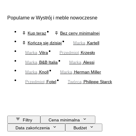
Popularne w Wystrój i meble nowoczesne
Kup teraz
Bez ceny minimalnej
Kończą się dzisiaj
Marka
Kartell
Marka
Vitra
Przedmiot
Krzesło
Marka
B&B Italia
Marka
Alessi
Marka
Knoll
Marka
Herman Miller
Przedmiot
Fotel
Twórca
Philippe Starck
Filtry
Cena minimalna
Data zakończenia
Budżet
Lokalizacja
Rozmiar