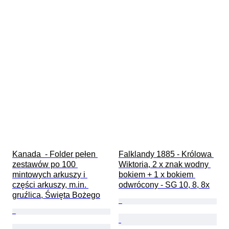
Kanada  - Folder pełen 
Falklandy 1885 - Królowa 
zestawów po 100 
Wiktoria, 2 x znak wodny 
mintowych arkuszy i 
bokiem + 1 x bokiem 
części arkuszy, m.in. 
odwrócony - SG 10, 8, 8x
gruźlica, Święta Bożego