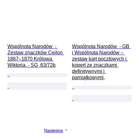
Wspólnota Narodów  - 
Wspólnota Narodów  - GB 
Zestaw znaczków Cejlon 
i Wspólnota Narodów – 
1867–1870 Królowa 
zestaw kart pocztowych i 
Wiktoria. - SG  63/72b
kopert ze znaczkami 
definitywnymi i 
pamiątkowymi,
Następne