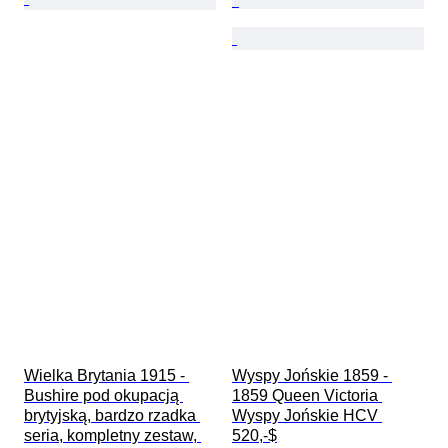
Wielka Brytania 1915 - 
Wyspy Jońskie 1859 - 
Bushire pod okupacją 
1859 Queen Victoria 
brytyjską, bardzo rzadka 
Wyspy Jońskie HCV 
seria, kompletny zestaw, 
520,-$