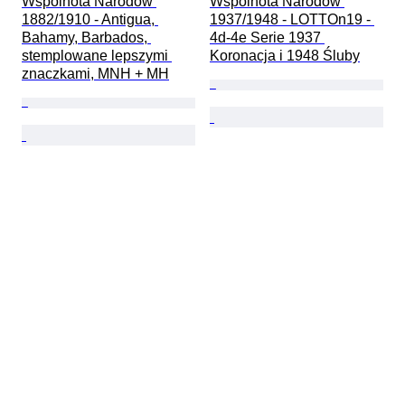
Wspólnota Narodów 
Wspólnota Narodów 
1882/1910 - Antigua, 
1937/1948 - LOTTOn19 - 
Bahamy, Barbados, 
4d-4e Serie 1937 
stemplowane lepszymi 
Koronacja i 1948 Śluby
znaczkami, MNH + MH