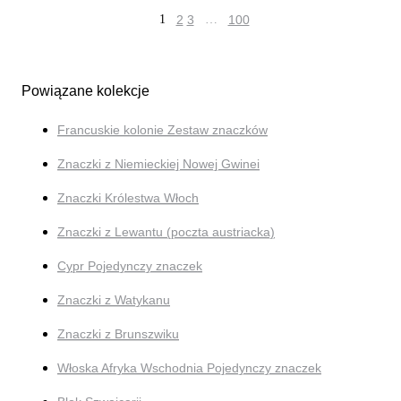
1
2
3
…
100
Powiązane kolekcje
Francuskie kolonie Zestaw znaczków
Znaczki z Niemieckiej Nowej Gwinei
Znaczki Królestwa Włoch
Znaczki z Lewantu (poczta austriacka)
Cypr Pojedynczy znaczek
Znaczki z Watykanu
Znaczki z Brunszwiku
Włoska Afryka Wschodnia Pojedynczy znaczek