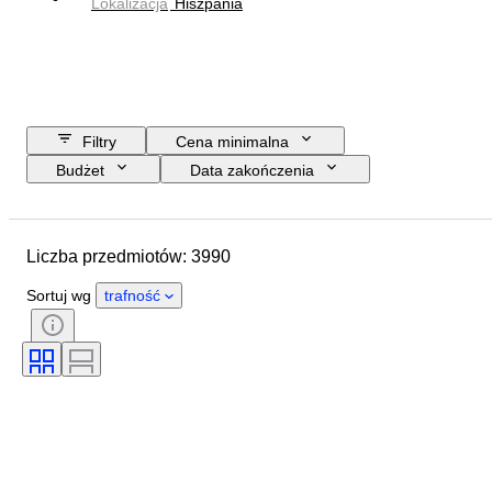
Lokalizacja
Hiszpania
Filtry
Cena minimalna
Budżet
Data zakończenia
Lokalizacja
Marka
Przedmiot
Kraj pochodzenia
Liczba przedmiotów: 3990
Materiał
Płeć
Stan
Okres
Certyfikacja
Sortuj wg
trafność
Tematyka
Styl
Technika
Podpis
Oprawa
Wydanie
Język
Kolor
Sprzedawane przez
Artysta
Przypisywanie autorstwa
Era