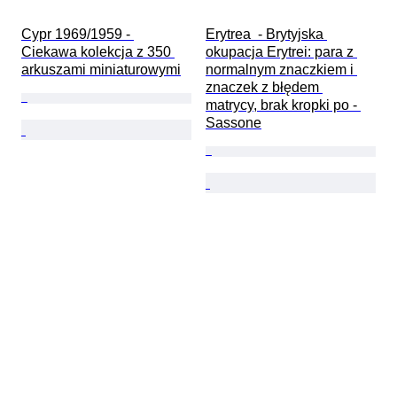
Cypr 1969/1959 - 
Erytrea  - Brytyjska 
Ciekawa kolekcja z 350 
okupacja Erytrei: para z 
arkuszami miniaturowymi
normalnym znaczkiem i 
znaczek z błędem 
matrycy, brak kropki po - 
Sassone