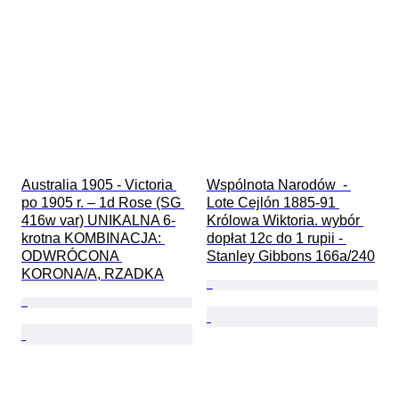
Australia 1905 - Victoria 
Wspólnota Narodów  - 
po 1905 r. – 1d Rose (SG 
Lote Cejlón 1885-91 
416w var) UNIKALNA 6-
Królowa Wiktoria. wybór 
krotna KOMBINACJA: 
dopłat 12c do 1 rupii - 
ODWRÓCONA 
Stanley Gibbons 166a/240
KORONA/A, RZADKA