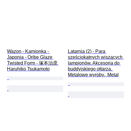
Wazon - Kamionka - 
Latarnia (2) - Para 
Japonia - Oribe Glaze 
sześciokątnych wiszących 
Twisted Form - 塚本治彦 
lampionów. Akcesoria do 
Haruhiko Tsukamoto
buddyjskiego ołtarza. 
Metalowe wyroby., Metal