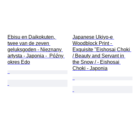
Ebisu en Daikokuten, 
Japanese Ukiyo-e 
twee van de zeven 
Woodblock Print - 
geluksgoden - Nieznany 
Exquisite "Eishosai Choki 
artysta - Japonia -  Późny 
/ Beauty and Servant in 
okres Edo
the Snow / - Eishosai 
Choki - Japonia