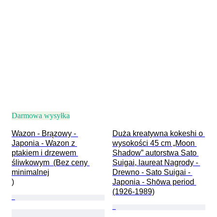
Darmowa wysyłka
Wazon - Brązowy - 
Duża kreatywna kokeshi o 
Japonia - Wazon z 
wysokości 45 cm „Moon 
ptakiem i drzewem 
Shadow” autorstwa Sato 
śliwkowym  (Bez ceny 
Suigai, laureat Nagrody - 
minimalnej

Drewno - Sato Suigai - 
)
Japonia - Shōwa period 
(1926-1989)