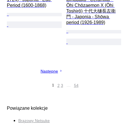
Period (1600-1868)
Ōhi Chōzaemon X (Ōhi 
Toshirō) 十代大樋長左衛
門 - Japonia - Shōwa 
period (1926-1989)
Następne
1
2
3
…
54
Powiązane kolekcje
Brązowy Netsuke