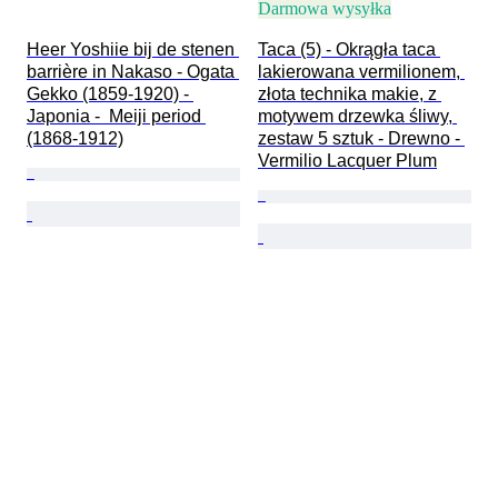
Darmowa wysyłka
Heer Yoshiie bij de stenen 
Taca (5) - Okrągła taca 
barrière in Nakaso - Ogata 
lakierowana vermilionem, 
Gekko (1859-1920) - 
złota technika makie, z 
Japonia -  Meiji period 
motywem drzewka śliwy, 
(1868-1912)
zestaw 5 sztuk - Drewno - 
Vermilio Lacquer Plum