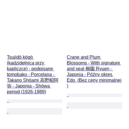
Tsujidō kōgō 
Crane and Plum 
(kadzidełnica przy 
Blossoms - With signature 
kapliczce) - podpisane 
and seal 柳園 Ryuen - 
tomobako - Porcelana - 
Japonia - Późny okres 
Takano Shōami 高野昭阿
Edo  (Bez ceny minimalnej

弥 - Japonia - Shōwa 
)
period (1926-1989)