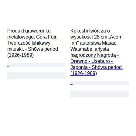
Produkt grawerunku 
Kokeshi twórcza o 
metalowego. Góra Fuji. 
wysokości 28 cm „Acorn 
Twórczość Ishikawy 
Inn” autorstwa Masao 
mituaki. - Shōwa period 
Watanabe, artysta 
(1926-1989)
nagrodzony Nagrodą - 
Drewno - Usaburo - 
Japonia - Shōwa period 
(1926-1989)