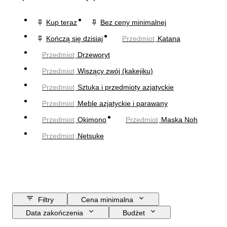
Kup teraz
Bez ceny minimalnej
Kończą się dzisiaj
Przedmiot
Katana
Przedmiot
Drzeworyt
Przedmiot
Wiszący zwój (kakejiku)
Przedmiot
Sztuka i przedmioty azjatyckie
Przedmiot
Meble azjatyckie i parawany
Przedmiot
Okimono
Przedmiot
Maska Noh
Przedmiot
Netsuke
Filtry
Cena minimalna
Data zakończenia
Budżet
Lokalizacja
Rozmiar