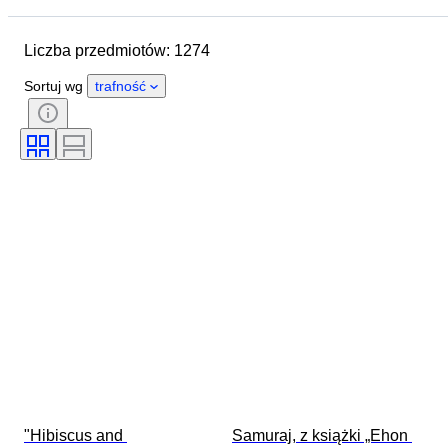
Wymiary
Przedmiot
Liczba przedmiotów: 1274
Kraj pochodzenia
Materiał
Stan
Dodatki
Okres
Sortuj wg
trafność
Tematyka
Styl
Technika
Podpis
Wydanie
Język
Kolor
Era
Sprzedawane przez
Artysta
Wystrój
Przypisywanie autorstwa
Oryginał/ replika
Twórca
Pochodzenie
"Hibiscus and 
Samuraj, z książki „Ehon 