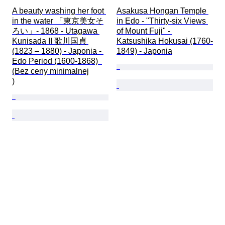
A beauty washing her foot 
Asakusa Hongan Temple 
in the water 「東京美女そ
in Edo - "Thirty-six Views 
ろい」- 1868 - Utagawa 
of Mount Fuji" - 
Kunisada II 歌川国貞 
Katsushika Hokusai (1760-
(1823 – 1880) - Japonia - 
1849) - Japonia
Edo Period (1600-1868)  
(Bez ceny minimalnej

)