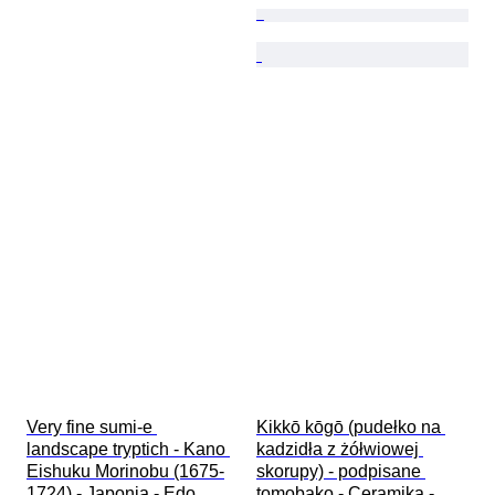
Very fine sumi-e 
Kikkō kōgō (pudełko na 
landscape tryptich - Kano 
kadzidła z żółwiowej 
Eishuku Morinobu (1675-
skorupy) - podpisane 
1724) - Japonia - Edo 
tomobako - Ceramika - 