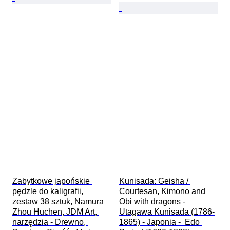
Zabytkowe japońskie 
Kunisada: Geisha / 
pędzle do kaligrafii, 
Courtesan, Kimono and 
zestaw 38 sztuk, Namura 
Obi with dragons - 
Zhou Huchen, JDM Art, 
Utagawa Kunisada (1786-
narzędzia - Drewno, 
1865) - Japonia -  Edo 