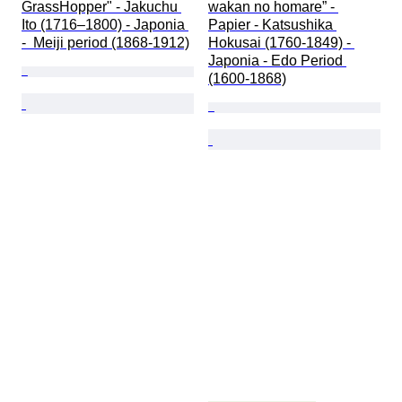
GrassHopper" - Jakuchu 
wakan no homare” - 
Ito (1716–1800) - Japonia 
Papier - Katsushika 
-  Meiji period (1868-1912)
Hokusai (1760-1849) - 
Japonia - Edo Period 
(1600-1868)