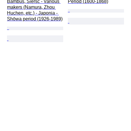
Bambus, Sierść - Various 
Period (1600-1868)
makers (Namura, Zhou 
Huchen, etc.) - Japonia - 
Shōwa period (1926-1989)