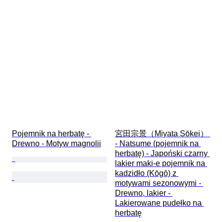
Pojemnik na herbatę - 
宮田宗景（Miyata Sōkei） 
Drewno - Motyw magnolii
- Natsume (pojemnik na 
herbatę) - Japoński czarny 
lakier maki-e pojemnik na 
kadzidło (Kōgō) z 
motywami sezonowymi - 
Drewno, lakier - 
Lakierowane pudełko na 
herbatę