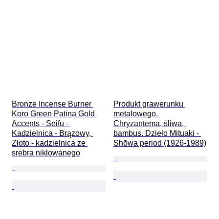
Bronze Incense Burner 
Produkt grawerunku 
Koro Green Patina Gold 
metalowego. 
Accents - Seifu - 
Chryzantema, śliwa, 
Kadzielnica - Brązowy, 
bambus. Dzieło Mituaki - 
Złoto - kadzielnica ze 
Shōwa period (1926-1989)
srebra niklowanego