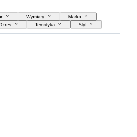
r
Wymiary
Marka
Okres
Tematyka
Styl
ysta
Rezerwa chodu