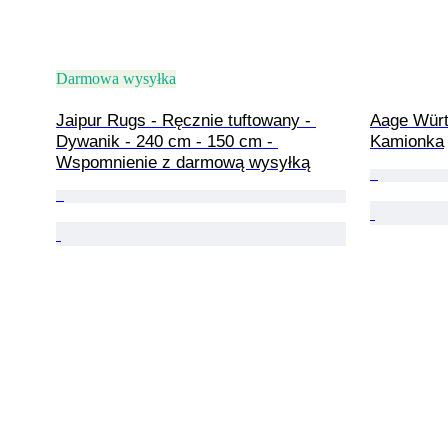
Darmowa wysyłka
Jaipur Rugs - Ręcznie tuftowany - 
Aage Würt
Dywanik - 240 cm - 150 cm - 
Kamionka
Wspomnienie z darmową wysyłką