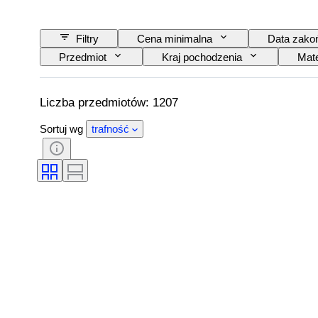
Filtry
Cena minimalna
Data zako
Przedmiot
Kraj pochodzenia
Mate
Podpis
Wydanie
Kolor
Uderzający
Era
Twórca
Liczba przedmiotów: 1207
Sortuj wg
trafność