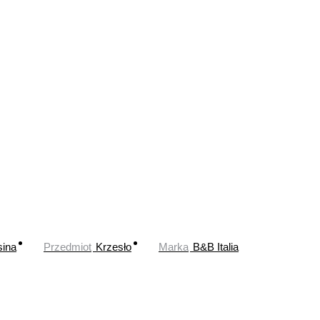
ina
Przedmiot
Krzesło
Marka
B&B Italia