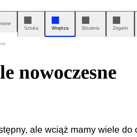
nione
Sztuka
Wnętrza
Biżuteria
Zegarki
sne
le nowoczesne
ostępny, ale wciąż mamy wiele do 