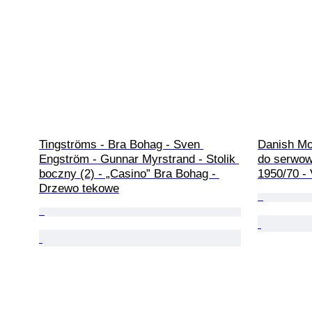
Tingströms - Bra Bohag - Sven 
Danish Mod
Engström - Gunnar Myrstrand - Stolik 
do serwow
boczny (2) - „Casino” Bra Bohag - 
1950/70 - 
Drzewo tekowe