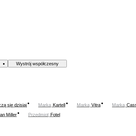
Wystrój współczesny
zą się dzisiaj
Marka
Kartell
Marka
Vitra
Marka
Cass
n Miller
Przedmiot
Fotel