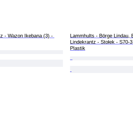
z - Wazon Ikebana (3) - 
Lammhults - Börge Lindau, 
Lindekrantz - Stołek - S70-3 
Plastik