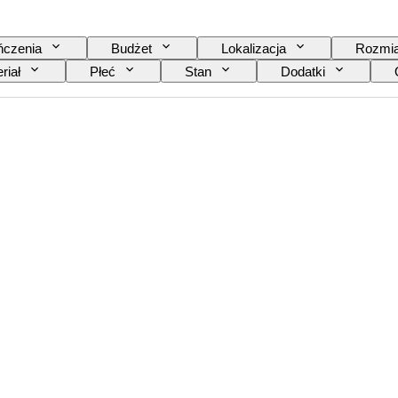
ńczenia
Budżet
Lokalizacja
Rozmia
riał
Płeć
Stan
Dodatki
Mechanizm zegarka
Sprzedawane przez
Art
Model