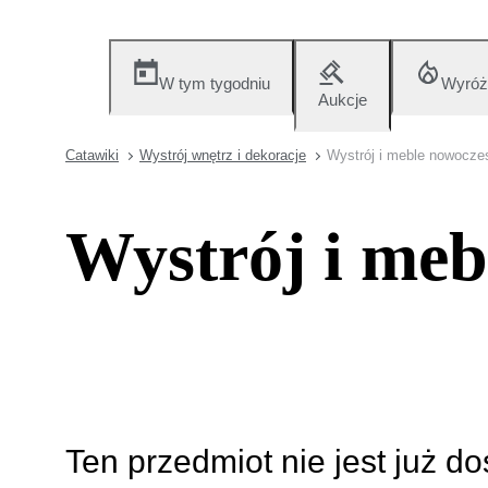
W tym tygodniu
Wyróż
Aukcje
Catawiki
Wystrój wnętrz i dekoracje
Wystrój i meble nowocze
Wystrój i meb
Ten przedmiot nie jest już d