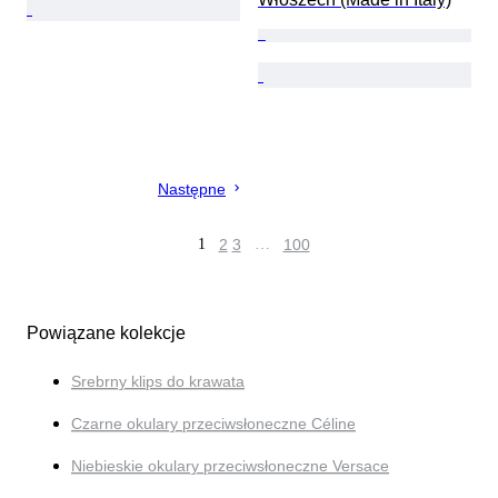
Następne
1
2
3
…
100
Powiązane kolekcje
Srebrny klips do krawata
Czarne okulary przeciwsłoneczne Céline
Niebieskie okulary przeciwsłoneczne Versace