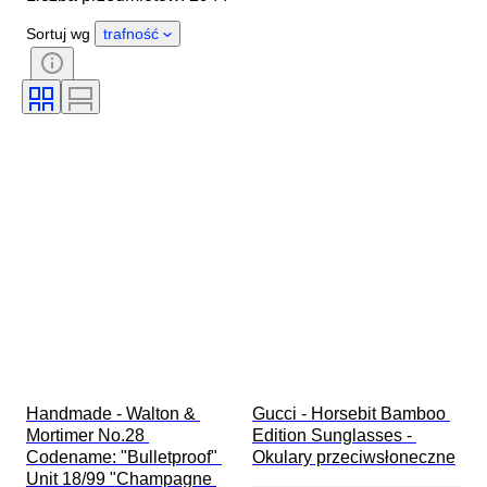
Okres
Kamień
Certyfikacja
Sortuj wg
trafność
Próba
Styl
Kolor
Rozmiar odzieży
Szlif
Rozmiar na przedmiocie
Wzór
Akcesoria w zestawie
Rodzaj diamentu
Size
Era
Twórca
Model
Handmade - Walton & 
Gucci - Horsebit Bamboo 
Mortimer No.28 
Edition Sunglasses - 
Codename: "Bulletproof" 
Okulary przeciwsłoneczne
Unit 18/99 "Champagne 