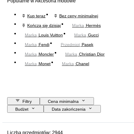
Popularne w Akcesoria modowe
Kup teraz
Bez ceny minimalnej
Kończą się dzisiaj
Marka
Hermès
Marka
Louis Vuitton
Marka
Gucci
Marka
Fendi
Przedmiot
Pasek
Marka
Moncler
Marka
Christian Dior
Marka
Monet
Marka
Chanel
Filtry
Cena minimalna
Budżet
Data zakończenia
Lokalizacja
Wymiary
Marka
Przedmiot
Kraj pochodzenia
Liczba przedmiotów: 2944
Materiał
Płeć
Stan