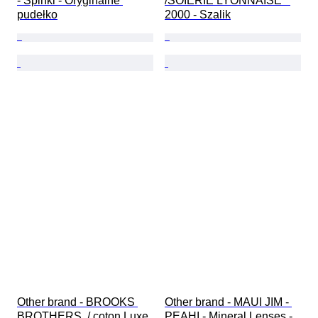
- Spinki - Oryginalne 
/SOIERIE LYONNAISE   
pudełko
2000 - Szalik
Other brand - BROOKS 
Other brand - MAUI JIM - 
BROTHERS  / coton Luxe 
PEAHI - Mineral Lenses - 