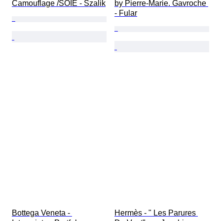
Camouflage /SOIE - Szalik
by Pierre-Marie. Gavroche 
- Fular
Bottega Veneta - 
Hermès - " Les Parures 