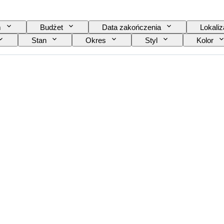
m
Budżet
Data zakończenia
Lokaliz
Stan
Okres
Styl
Kolor
ór
Rozmiar kołnierzyka koszuli
Akcesoria w z