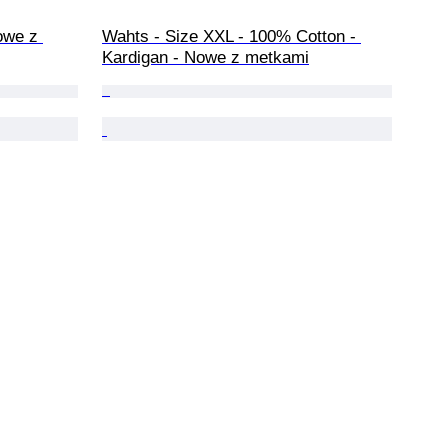
owe z 
Wahts - Size XXL - 100% Cotton - 
Kardigan - Nowe z metkami