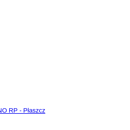
ER Premium Collection Special Jacket Coat Spring collection Uomo - Tg. M - NO RP - Płaszcz