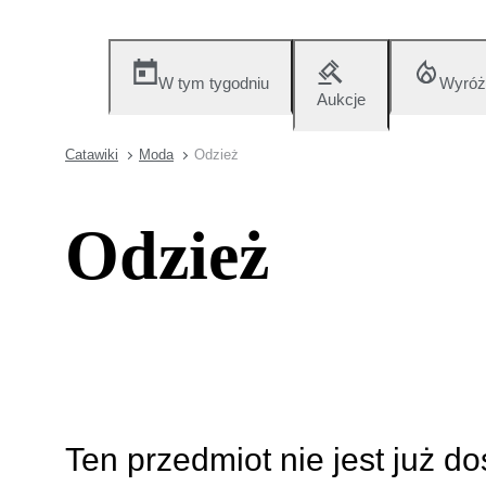
W tym tygodniu
Wyróż
Aukcje
Catawiki
Moda
Odzież
Odzież
Ten przedmiot nie jest już d