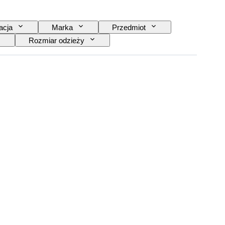
acja
Marka
Przedmiot
Rozmiar odzieży
estawie
Rozmiar buta