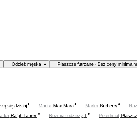
Odzież męska
Płaszcze futrzane · Bez ceny minimaln
zą się dzisiaj
Marka
Max Mara
Marka
Burberry
Roz
arka
Ralph Lauren
Rozmiar odzieży
L
Przedmiot
Płaszc