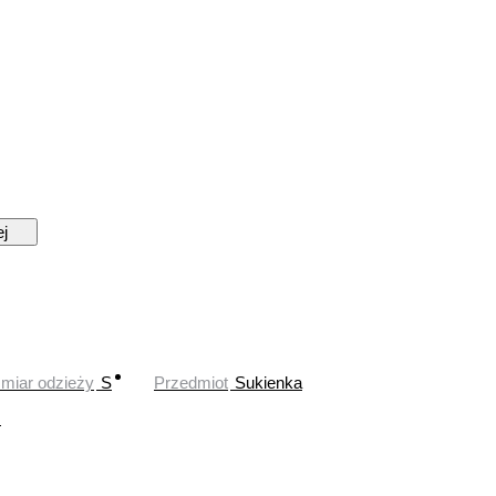
ej
miar odzieży
S
Przedmiot
Sukienka
z