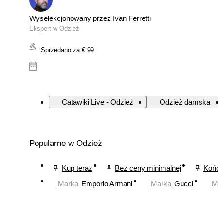
Wyselekcjonowany przez Ivan Ferretti
Ekspert w Odzież
Sprzedano za
€ 99
Catawiki Live - Odzież
Odzież damska
Popularne w Odzież
Kup teraz
Bez ceny minimalnej
Końc
Marka
Emporio Armani
Marka
Gucci
M