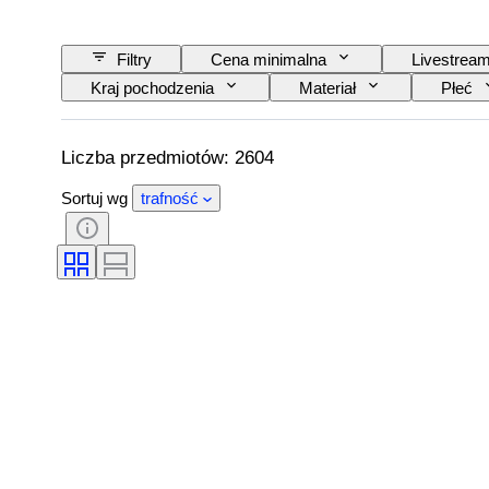
Filtry
Cena minimalna
Livestrea
Kraj pochodzenia
Materiał
Płeć
Rozmiar na przedmiocie
Era
Wz
Liczba przedmiotów: 2604
Sortuj wg
trafność