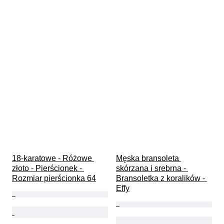
18-karatowe - Różowe 
Męska bransoleta 
złoto - Pierścionek - 
skórzana i srebrna - 
Rozmiar pierścionka 64
Bransoletka z koralików - 
Effy