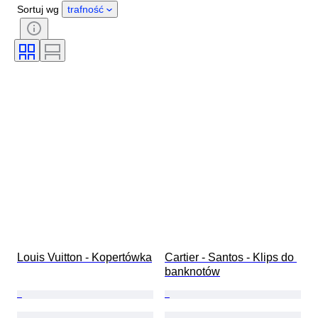
Płeć
Stan
Okres
Sortuj wg
trafność
Kamień
Certyfikacja
Próba
Styl
Kolor
Rozmiar odzieży
Szlif
Rozmiar na przedmiocie
Wzór
Rodzaj diamentu
Size
Oryginał/ replika
Akcesoria w zestawie
Era
Model
Louis Vuitton - Kopertówka
Cartier - Santos - Klips do 
banknotów