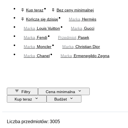
Kup teraz
Bez ceny minimalnej
Kończą się dzisiaj
Marka
Hermès
Marka
Louis Vuitton
Marka
Gucci
Marka
Fendi
Przedmiot
Pasek
Marka
Moncler
Marka
Christian Dior
Marka
Chanel
Marka
Ermenegildo Zegna
Filtry
Cena minimalna
Kup teraz
Budżet
Data zakończenia
Lokalizacja
Wymiary
Marka
Przedmiot
Liczba przedmiotów: 3005
Kraj pochodzenia
Materiał