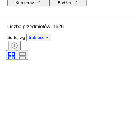
Kup teraz
Budżet
Data zakończenia
Lokalizacja
Marka
Rozmiar buta
Liczba przedmiotów: 1626
Przedmiot
Kraj pochodzenia
Materiał
Płeć
Stan
Sortuj wg
trafność
Podpis
Kolor
Era
Akcesoria w zestawie
Wzór
Model