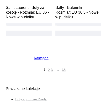
Saint Laurent - Buty za 
Bally - Balerinki - 
kostkę - Rozmiar: EU 36 - 
Rozmiar: EU 36.5 - Nowe 
Nowe w pudełku
w pudełku
Następne
1
2
3
…
68
Powiązane kolekcje
Buty sportowe Prady