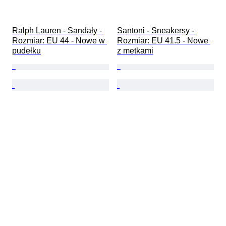
Ralph Lauren - Sandały - 
Santoni - Sneakersy - 
Rozmiar: EU 44 - Nowe w 
Rozmiar: EU 41.5 - Nowe 
pudełku
z metkami