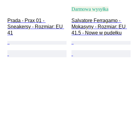
Darmowa wysyłka
Prada - Prax 01 - 
Salvatore Ferragamo - 
Sneakersy - Rozmiar: EU 
Mokasyny - Rozmiar: EU 
41
41.5 - Nowe w pudełku