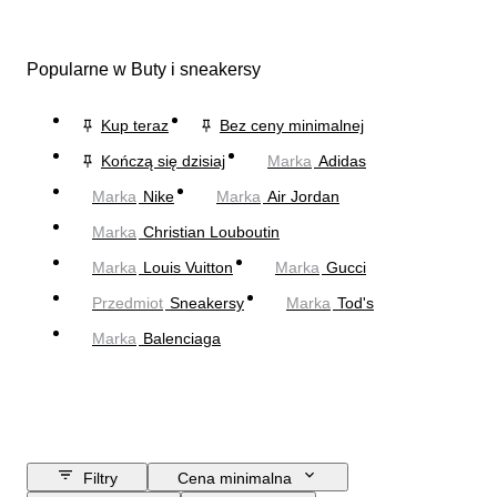
Popularne w Buty i sneakersy
Kup teraz
Bez ceny minimalnej
Kończą się dzisiaj
Marka
Adidas
Marka
Nike
Marka
Air Jordan
Marka
Christian Louboutin
Marka
Louis Vuitton
Marka
Gucci
Przedmiot
Sneakersy
Marka
Tod's
Marka
Balenciaga
Filtry
Cena minimalna