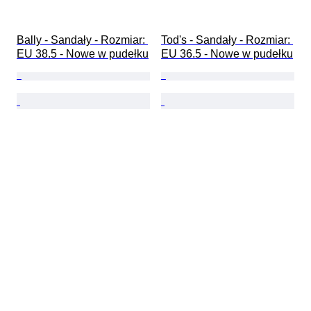
Bally - Sandały - Rozmiar: 
Tod's - Sandały - Rozmiar: 
EU 38.5 - Nowe w pudełku
EU 36.5 - Nowe w pudełku