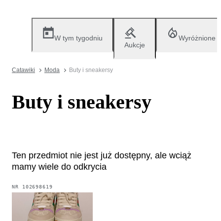
W tym tygodniu
Wyróżnione
Aukcje
Catawiki
Moda
Buty i sneakersy
Buty i sneakersy
Ten przedmiot nie jest już dostępny, ale wciąż
mamy wiele do odkrycia
NR
102698619