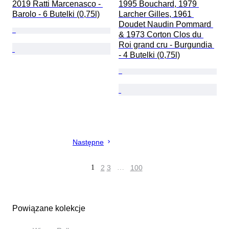
2019 Ratti Marcenasco - 
1995 Bouchard, 1979 
Barolo - 6 Butelki (0,75l)
Larcher Gilles, 1961 
Doudet Naudin Pommard 
& 1973 Corton Clos du 
Roi grand cru - Burgundia 
- 4 Butelki (0,75l)
Następne
1
2
3
…
100
Powiązane kolekcje