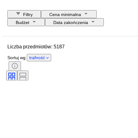
Filtry
Cena minimalna
Budżet
Data zakończenia
Lokalizacja
Marka
Przedmiot
Kraj pochodzenia
Liczba przedmiotów: 5187
Rozmiar butelki
Materiał
Stan
Dodatki
Okres
Sortuj wg
trafność
Styl
Kolor
Region pochodzenia wina
Apelacja/ klasyfikacja wina
Poziom napełnienia wina
Klasyfikacja wina
Odmiany winorośli
Era