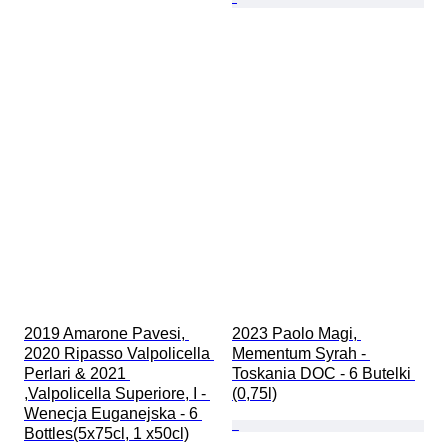
2019 Amarone Pavesi, 
2023 Paolo Magi, 
2020 Ripasso Valpolicella 
Mementum Syrah - 
Perlari & 2021 
Toskania DOC - 6 Butelki 
,Valpolicella Superiore, I - 
(0,75l)
Wenecja Euganejska - 6 
Bottles(5x75cl, 1 x50cl)