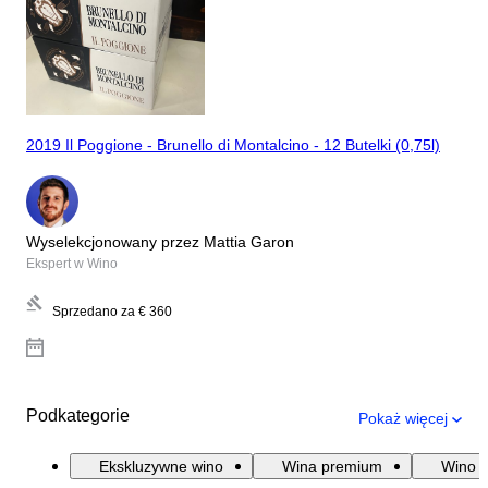
2019 Il Poggione - Brunello di Montalcino - 12 Butelki (0,75l)
Wyselekcjonowany przez Mattia Garon
Ekspert w Wino
Sprzedano za
€ 360
Podkategorie
Pokaż więcej
Ekskluzywne wino
Wina premium
Wino B