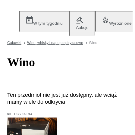
W tym tygodniu
Wyróżnione
Aukcje
Catawiki
Wino, whisky i napoje spirytusowe
Wino
Wino
Ten przedmiot nie jest już dostępny, ale wciąż
mamy wiele do odkrycia
NR
102706134