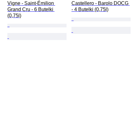
Vigne - Saint-Émilion 
Castellero - Barolo DOCG 
Grand Cru - 6 Butelki 
- 4 Butelki (0,75l)
(0,75l)