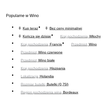
Popularne w Wino
Kup teraz
Bez ceny minimalnej
Kończą się dzisiaj
Kraj pochodzenia
Włochy
Kraj pochodzenia
Francja
Przedmiot
Wino
Przedmiot
Wino czerwone
Przedmiot
Wino białe
Kraj pochodzenia
Hiszpania
Lokalizacja
Holandia
Rozmiar butelki
Butelki (0,75l)
Region pochodzenia wina
Bordeaux