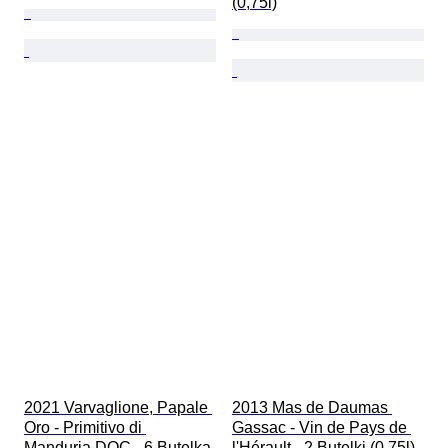
(0,75l)
2021 Varvaglione, Papale 
2013 Mas de Daumas 
Oro - Primitivo di 
Gassac - Vin de Pays de 
Manduria DOC - 6 Butelka 
l'Hérault - 2 Butelki (0,75l)