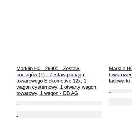
Märklin H0 - 29805 - Zestaw 
Märklin H
pociągów (1) - Zestaw pociągu 
towaroweg
towarowego Elokomotive 12x, 1 
ładowarki
wagon cysternowy, 1 otwarty wagon 
towarowy, 1 wagon - DB AG