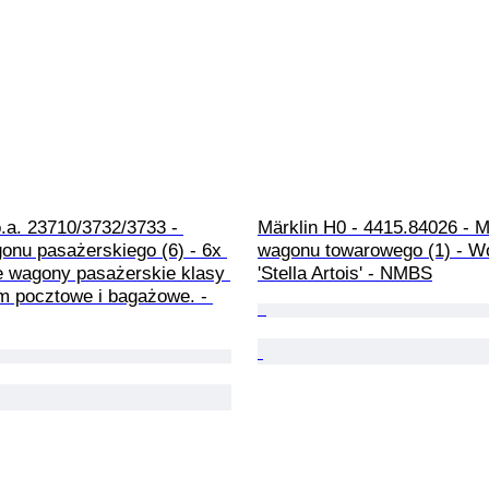
o.a. 23710/3732/3733 - 
Märklin H0 - 4415.84026 - M
onu pasażerskiego (6) - 6x 
wagonu towarowego (1) - W
e wagony pasażerskie klasy 
'Stella Artois' - NMBS
ym pocztowe i bagażowe. - 