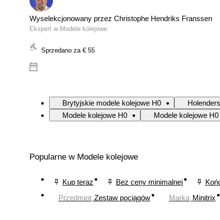
Wyselekcjonowany przez Christophe Hendriks Franssen
Ekspert w Modele kolejowe
Sprzedano za
€ 55
Brytyjskie modele kolejowe H0
Holenders
Modele kolejowe H0
Modele kolejowe H0 
Popularne w Modele kolejowe
Kup teraz
Bez ceny minimalnej
Końc
Przedmiot
Zestaw pociągów
Marka
Minitrix