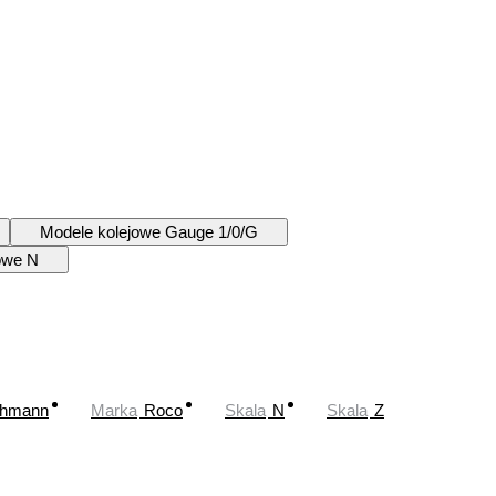
Modele kolejowe Gauge 1/0/G
owe N
chmann
Marka
Roco
Skala
N
Skala
Z