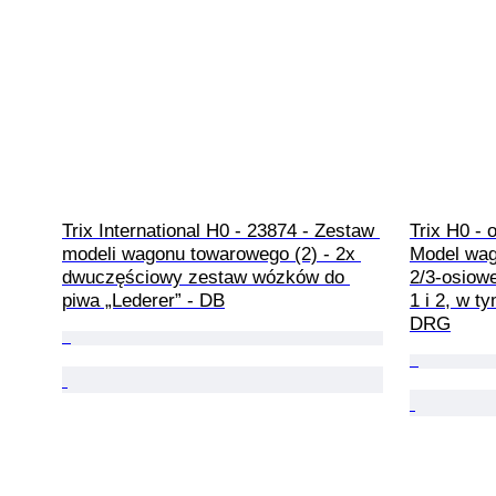
Trix International H0 - 23874 - Zestaw 
Trix H0 - 
modeli wagonu towarowego (2) - 2x 
Model wag
dwuczęściowy zestaw wózków do 
2/3-osiow
piwa „Lederer” - DB
1 i 2, w t
DRG