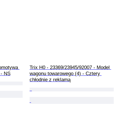
komotywa 
Trix H0 - 23369/23945/92007 - Model 
 - NS
wagonu towarowego (4) - Cztery 
chłodnie z reklamą