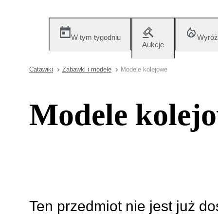
W tym tygodniu
Wyróż
Aukcje
Catawiki
Zabawki i modele
Modele kolejowe
Modele kolej
Ten przedmiot nie jest już d