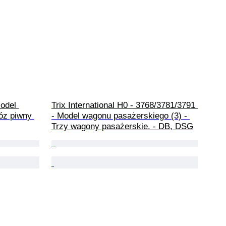
odel 
Trix International H0 - 3768/3781/3791 
óz piwny 
- Model wagonu pasażerskiego (3) - 
Trzy wagony pasażerskie. - DB, DSG