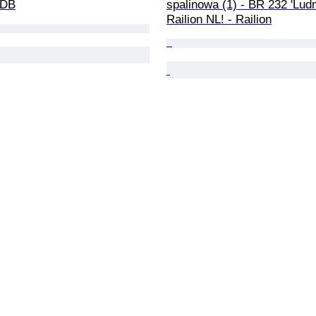
 DB
spalinowa (1) - BR 232 'Ludm
Railion NL! - Railion