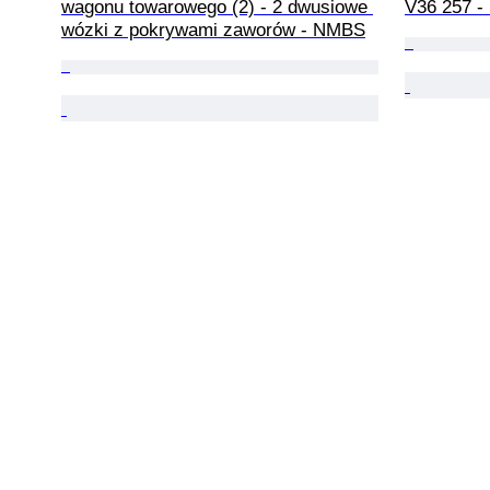
wagonu towarowego (2) - 2 dwusiowe 
V36 257 -
wózki z pokrywami zaworów - NMBS