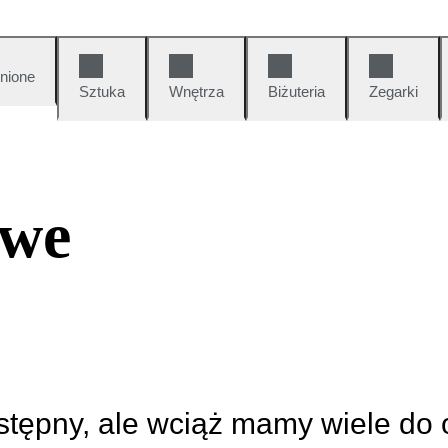
nione
Sztuka
Wnętrza
Biżuteria
Zegarki
owe
ostępny, ale wciąż mamy wiele do 