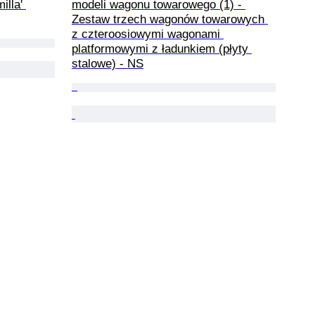
illa' 
modeli wagonu towarowego (1) - 
Zestaw trzech wagonów towarowych 
z czteroosiowymi wagonami 
platformowymi z ładunkiem (płyty 
stalowe) - NS