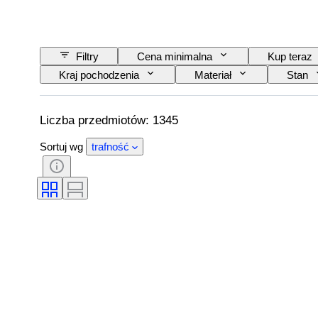
Filtry
Cena minimalna
Kup teraz
Kraj pochodzenia
Materiał
Stan
Przewoźnik kolejowy
Era
Liczba przedmiotów: 1345
Sortuj wg
trafność