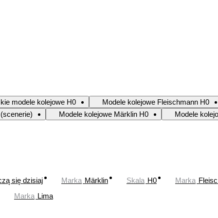
kie modele kolejowe H0
Modele kolejowe Fleischmann H0
(scenerie)
Modele kolejowe Märklin H0
Modele kolej
zą się dzisiaj
Marka
Märklin
Skala
H0
Marka
Fleis
Marka
Lima