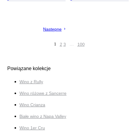
Następne
1
2
3
…
100
Powiązane kolekcje
Wino z Rully
Wino różowe z Sancerre
Wino Crianza
Białe wino z Napa Valley
Wino 1er Cru