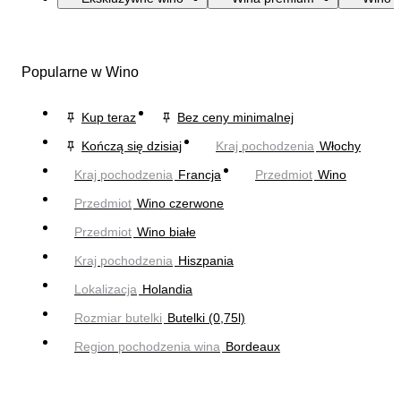
Popularne w Wino
Kup teraz
Bez ceny minimalnej
Kończą się dzisiaj
Kraj pochodzenia
Włochy
Kraj pochodzenia
Francja
Przedmiot
Wino
Przedmiot
Wino czerwone
Przedmiot
Wino białe
Kraj pochodzenia
Hiszpania
Lokalizacja
Holandia
Rozmiar butelki
Butelki (0,75l)
Region pochodzenia wina
Bordeaux