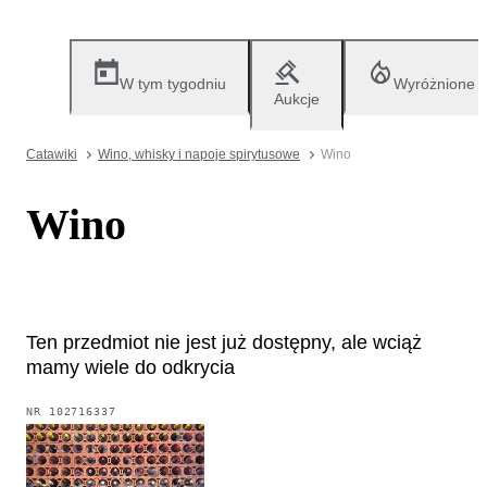
W tym tygodniu
Wyróżnione
Aukcje
Catawiki
Wino, whisky i napoje spirytusowe
Wino
Wino
Ten przedmiot nie jest już dostępny, ale wciąż
mamy wiele do odkrycia
NR
102716337