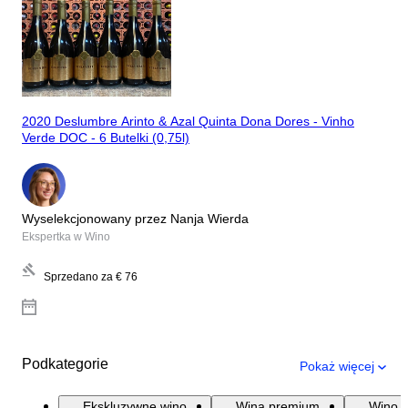
2020 Deslumbre Arinto & Azal Quinta Dona Dores - Vinho
Verde DOC - 6 Butelki (0,75l)
Wyselekcjonowany przez Nanja Wierda
Ekspertka w Wino
Sprzedano za
€ 76
Podkategorie
Pokaż więcej
Ekskluzywne wino
Wina premium
Wino B