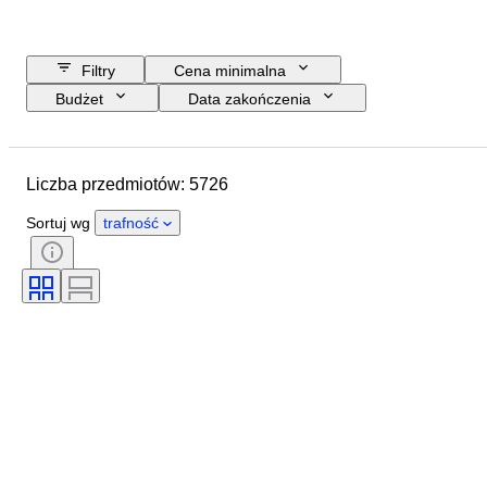
Filtry
Cena minimalna
Budżet
Data zakończenia
Lokalizacja
Marka
Przedmiot
Kraj pochodzenia
Liczba przedmiotów: 5726
Rozmiar butelki
Materiał
Stan
Dodatki
Okres
Sortuj wg
trafność
Styl
Kolor
Region pochodzenia wina
Apelacja/ klasyfikacja wina
Poziom napełnienia wina
Klasyfikacja wina
Odmiany winorośli
Era