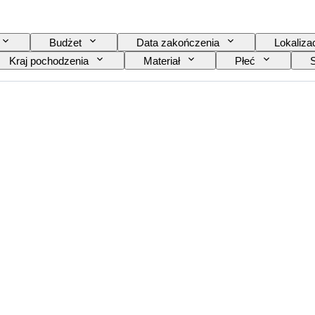
Budżet
Data zakończenia
Lokaliza
Kraj pochodzenia
Materiał
Płeć
Wydanie
Język
Kolor
Me
odel