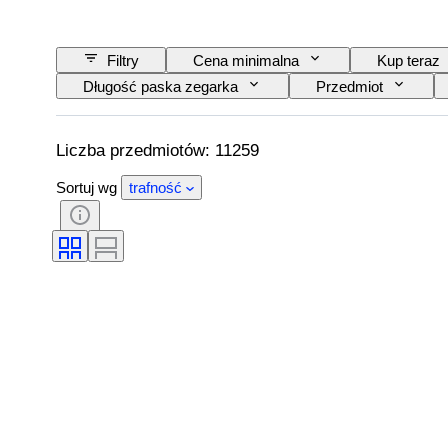
Filtry
Cena minimalna
Kup teraz
Długość paska zegarka
Przedmiot
Certyfikacja
Tematyka
Oprawa
Materiał paska do zegarka
Era
M
Liczba przedmiotów: 11259
Sortuj wg
trafność