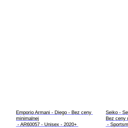
Emporio Armani - Diego - Bez ceny 
Seiko - Se
minimalnej

Bez ceny m
 - AR60057 - Unisex - 2020+ 
 - Sportsmatic Ref.6619-7070 - 