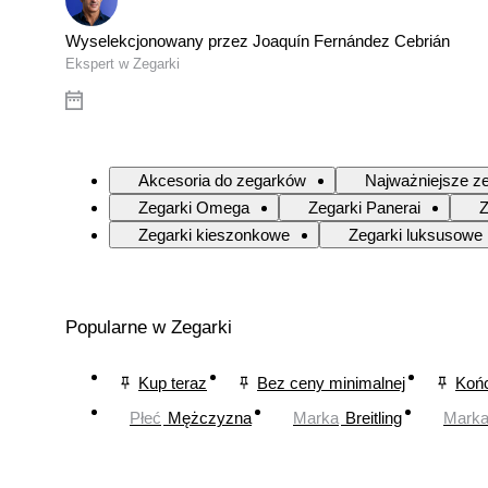
Wyselekcjonowany przez Joaquín Fernández Cebrián
Ekspert w Zegarki
Akcesoria do zegarków
Najważniejsze ze
Zegarki Omega
Zegarki Panerai
Z
Zegarki kieszonkowe
Zegarki luksusowe
Popularne w Zegarki
Kup teraz
Bez ceny minimalnej
Końc
Płeć
Mężczyzna
Marka
Breitling
Mark