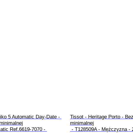
iko 5 Automatic Day-Date - 
Tissot - Heritage Porto - Be
inimalnej

minimalnej

 - T128509A - Mężczyzna - 2010-