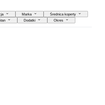
cja
Marka
Średnica koperty
Stan
Dodatki
Okres
chanizm zegarka