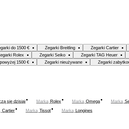
garki do 1500 €
Zegarki Breitling
Zegarki Cartier
egarki Rolex
Zegarki Seiko
Zegarki TAG Heuer
 powyżej 1500 €
Zegarki nieużywane
Zegarki zabytk
zą się dzisiaj
Marka
Rolex
Marka
Omega
Marka
Se
a
Cartier
Marka
Tissot
Marka
Longines