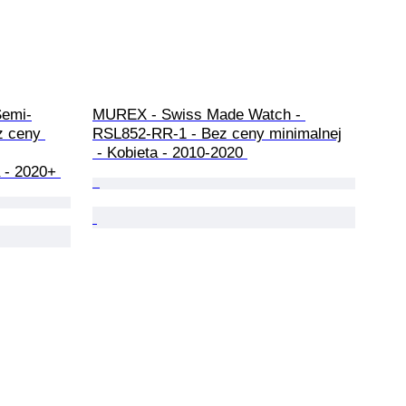
Semi-
MUREX - Swiss Made Watch - 
z ceny 
RSL852-RR-1 - Bez ceny minimalnej

 - Kobieta - 2010-2020 
 - 2020+ 