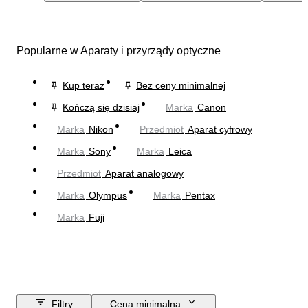
Popularne w Aparaty i przyrządy optyczne
Kup teraz
Bez ceny minimalnej
Kończą się dzisiaj
Marka
Canon
Marka
Nikon
Przedmiot
Aparat cyfrowy
Marka
Sony
Marka
Leica
Przedmiot
Aparat analogowy
Marka
Olympus
Marka
Pentax
Marka
Fuji
Filtry
Cena minimalna