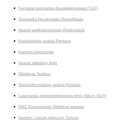
Ferrania lustrzanka dwuobiektywowa (TLR)
Soczewka beczkowata Hasselblada
Aparat wielkoformatowy Rodenstock
Kompaktowy aparat Pentaxa
Kamera otworkowa
Aparat składany Agfa
Obiektyw Yashica
Średnioformatowy aparat Pentaxa
Lustrzanka jednoobiektywowa firmy Nikon (SLR)
KMZ Krasnogorsk Obiektyw aparatu
Kamery i sprzęt optyczny Topcon