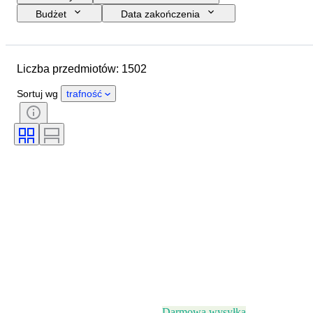
Budżet
Data zakończenia
Lokalizacja
Marka
Przedmiot
Kraj pochodzenia
Liczba przedmiotów: 1502
Materiał
Stan
Okres
Tematyka
Styl
Technika
Sortuj wg
trafność
Wydanie
Język
Kolor
Mocowanie obiektywu
Rodzaj odtwarzacza wideo
Rodzaj mikroskopu
Rodzaj lornetki
Rodzaj teleskopu
Rodzaj kamery wideo
Przetestowany i działający
Era
Sprzedawane przez
Rodzaj filmu
Darmowa wysyłka