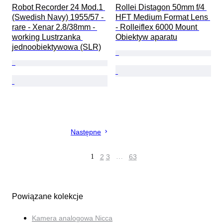
Robot Recorder 24 Mod.1 
Rollei Distagon 50mm f/4 
(Swedish Navy) 1955/57 - 
HFT Medium Format Lens 
rare - Xenar 2.8/38mm - 
- Rolleiflex 6000 Mount 
working Lustrzanka 
Obiektyw aparatu
jednoobiektywowa (SLR)
Następne
1
2
3
…
63
Powiązane kolekcje
Kamera analogowa Nicca