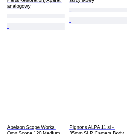
Parts/Restoration) Aparat 
skrzynkowy
analogowy
Abelson Scope Works 
Pignons ALPA 11 si - 
OmniScope 120 Medium 
35mm SLR Camera Body 