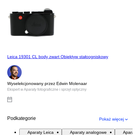
Leica 19301 CL body zwart Obiektyw stałoogniskowy
Wyselekcjonowany przez Edwin Molenaar
Ekspert w Aparaty fotograficzne i sprzęt optyczny
Podkategorie
Pokaż więcej
Aparaty Leica
Aparaty analogowe
Apara