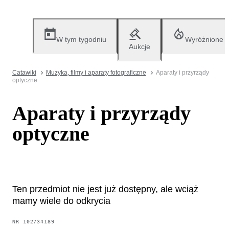
W tym tygodniu
Wyróżnione
Aukcje
Catawiki
Muzyka, filmy i aparaty fotograficzne
Aparaty i przyrządy
optyczne
Aparaty i przyrządy
optyczne
Ten przedmiot nie jest już dostępny, ale wciąż
mamy wiele do odkrycia
NR
102734189