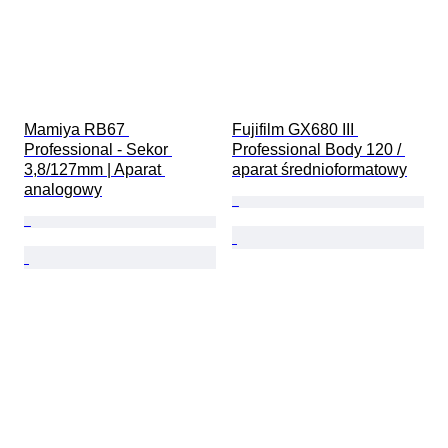
Mamiya RB67 
Fujifilm GX680 III 
Professional - Sekor 
Professional Body 120 / 
3,8/127mm | Aparat 
aparat średnioformatowy
analogowy