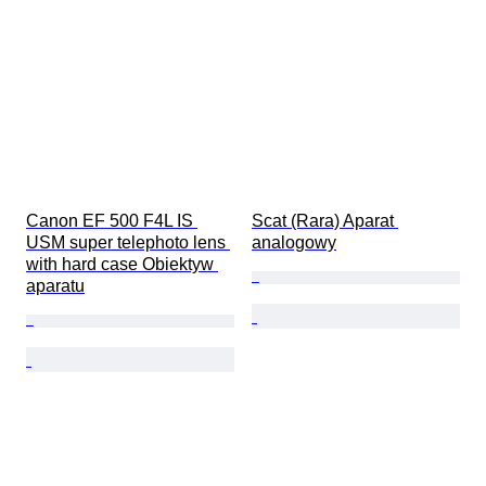
Canon EF 500 F4L IS 
Scat (Rara) Aparat 
USM super telephoto lens 
analogowy
with hard case Obiektyw 
aparatu