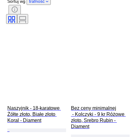
Sortuj wg
trafność
Styl
Szlif
Czystość
Klasa koloru
Dokładny kolor
Rozmiar na przedmiocie
Przejrzystość kamieni szlachetnych
Obróbka
Rodzaj diamentu
Połysk perły
Era
Fantazyjna intensywność koloru
Jakość powierzchni perły
Naszyjnik - 18-karatowe 
Bez ceny minimalnej

Żółte złoto, Białe złoto 
 - Kolczyki - 9 kr Różowe 
Koral - Diament
złoto, Srebro Rubin - 
Diament