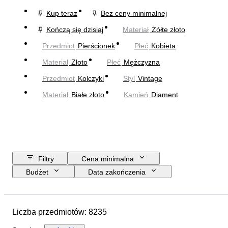
Kup teraz
Bez ceny minimalnej
Kończą się dzisiaj
Materiał
Żółte złoto
Przedmiot
Pierścionek
Płeć
Kobieta
Materiał
Złoto
Płeć
Mężczyzna
Przedmiot
Kolczyki
Styl
Vintage
Materiał
Białe złoto
Kamień
Diament
Filtry
Cena minimalna
Budżet
Data zakończenia
Lokalizacja
Marka
Przedmiot
Kraj pochodzenia
Liczba przedmiotów: 8235
Materiał
Płeć
Stan
Kamień
Certyfikacja
Próba