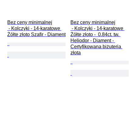
Bez ceny minimalnej

Bez ceny minimalnej

 - Kolczyki - 14-karatowe 
 - Kolczyki - 14-karatowe 
Żółte złoto Szafir - Diament
Żółte złoto -  0.84ct. tw. 
Heliodor - Diament - 
Certyfikowana biżuteria 
złota