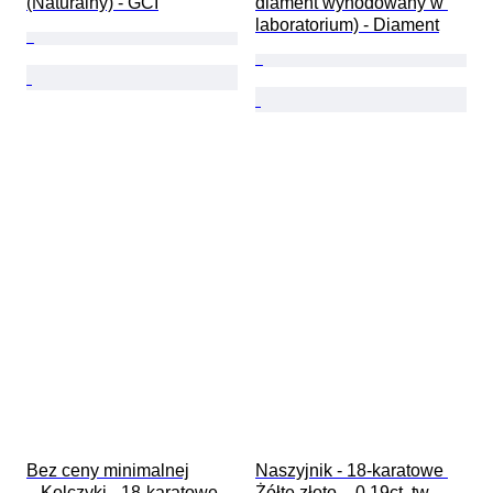
(Naturalny) - GCI
diament wyhodowany w 
laboratorium) - Diament
Bez ceny minimalnej

Naszyjnik - 18-karatowe 
 - Kolczyki - 18-karatowe 
Żółte złoto -  0.19ct. tw. 