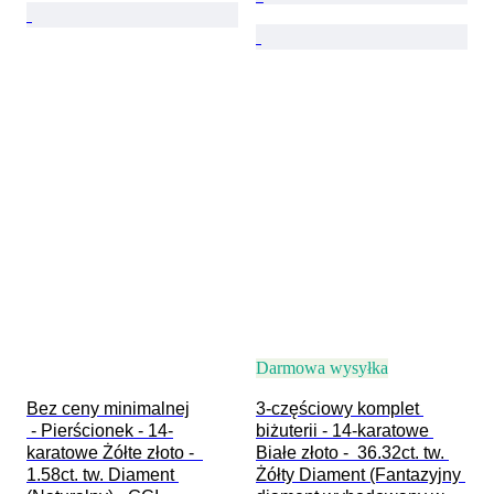
Darmowa wysyłka
Bez ceny minimalnej

3-częściowy komplet 
 - Pierścionek - 14-
biżuterii - 14-karatowe 
karatowe Żółte złoto -  
Białe złoto -  36.32ct. tw. 
1.58ct. tw. Diament 
Żółty Diament (Fantazyjny 