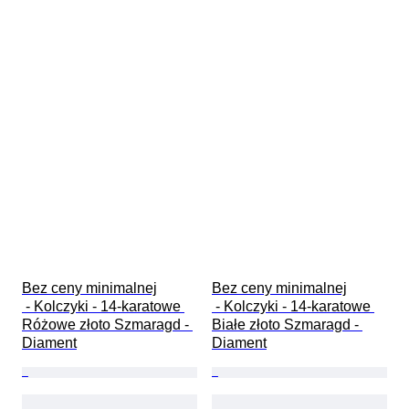
Bez ceny minimalnej

Bez ceny minimalnej

 - Kolczyki - 14-karatowe 
 - Kolczyki - 14-karatowe 
Różowe złoto Szmaragd - 
Białe złoto Szmaragd - 
Diament
Diament