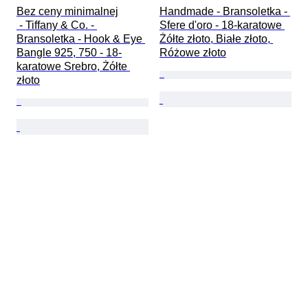
Bez ceny minimalnej

Handmade - Bransoletka - 
 - Tiffany & Co. - 
Sfere d'oro - 18-karatowe 
Bransoletka - Hook & Eye 
Żółte złoto, Białe złoto, 
Bangle 925, 750 - 18-
Różowe złoto
karatowe Srebro, Żółte 
złoto