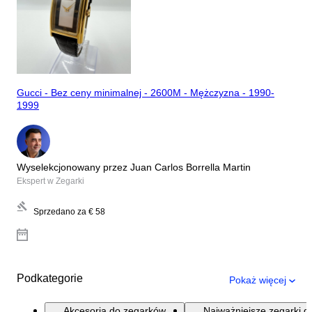
Gucci - Bez ceny minimalnej - 2600M - Mężczyzna - 1990-
1999
Wyselekcjonowany przez Juan Carlos Borrella Martin
Ekspert w Zegarki
Sprzedano za
€ 58
Podkategorie
Pokaż więcej
Akcesoria do zegarków
Najważniejsze zegarki d