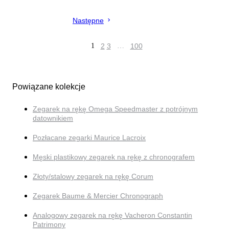
Następne
1
2
3
…
100
Powiązane kolekcje
Zegarek na rękę Omega Speedmaster z potrójnym
datownikiem
Pozłacane zegarki Maurice Lacroix
Męski plastikowy zegarek na rękę z chronografem
Złoty/stalowy zegarek na rękę Corum
Zegarek Baume & Mercier Chronograph
Analogowy zegarek na rękę Vacheron Constantin
Patrimony