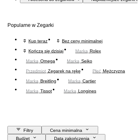
Popularne w Zegarki
Kup teraz
Bez ceny minimalnej
Kończą się dzisiaj
Marka
Rolex
Marka
Omega
Marka
Seiko
Przedmiot
Zegarek na rękę
Płeć
Mężczyzna
Marka
Breitling
Marka
Cartier
Marka
Tissot
Marka
Longines
Filtry
Cena minimalna
Budżet
Data zakończenia