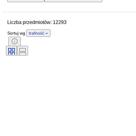
Lokalizacja
Marka
Średnica koperty
Liczba przedmiotów: 12293
Długość paska zegarka
Przedmiot
Kraj pochodzenia
Materiał
Sortuj wg
trafność
Płeć
Stan
Okres
Certyfikacja
Tematyka
Wydanie
Język
Kolor
Mechanizm zegarka
Materiał paska do zegarka
Era
Rezerwa chodu
Uderzający
Oryginał/ replika
Rodzaj akcesoriów samochodowych
Model