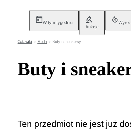
W tym tygodniu
Wyróż
Aukcje
Catawiki
Moda
Buty i sneakersy
Buty i sneake
Ten przedmiot nie jest już d