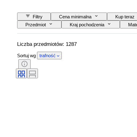
Filtry
Cena minimalna
Kup teraz
Przedmiot
Kraj pochodzenia
Mate
Akcesoria w zestawie
Wzór
Mod
Liczba przedmiotów: 1287
Sortuj wg
trafność