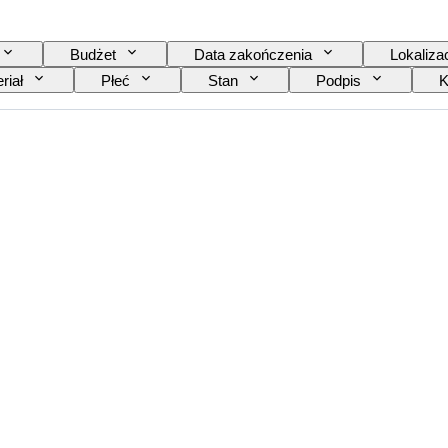
Budżet
Data zakończenia
Lokaliza
riał
Płeć
Stan
Podpis
K
el