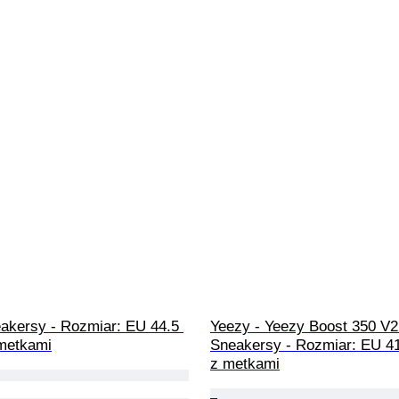
eakersy - Rozmiar: EU 44.5 
Yeezy - Yeezy Boost 350 V2 
metkami
Sneakersy - Rozmiar: EU 4
z metkami