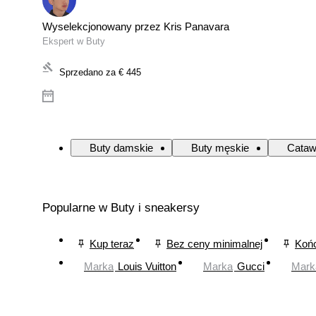
Wyselekcjonowany przez Kris Panavara
Ekspert w Buty
Sprzedano za
€ 445
Buty damskie
Buty męskie
Cataw
Popularne w Buty i sneakersy
Kup teraz
Bez ceny minimalnej
Końc
Marka
Louis Vuitton
Marka
Gucci
Mark