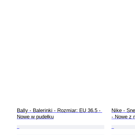
Bally - Balerinki - Rozmiar: EU 36.5 - 
Nike - Sn
Nowe w pudełku
- Nowe z 