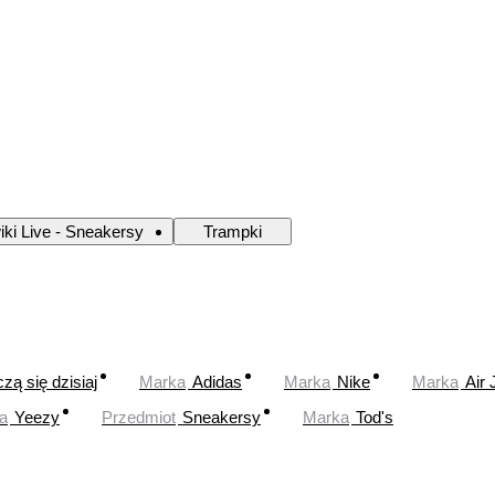
iki Live - Sneakersy
Trampki
zą się dzisiaj
Marka
Adidas
Marka
Nike
Marka
Air 
a
Yeezy
Przedmiot
Sneakersy
Marka
Tod's