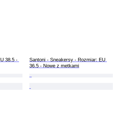
U 38.5 - 
Santoni - Sneakersy - Rozmiar: EU 
36.5 - Nowe z metkami