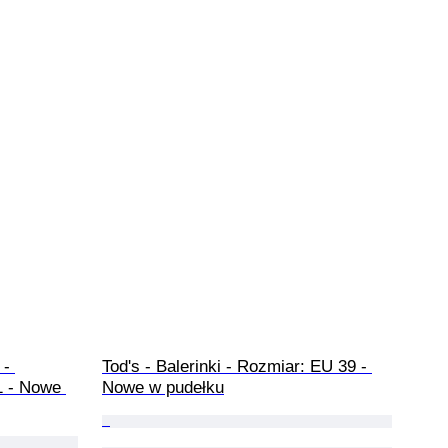
- 
Tod's - Balerinki - Rozmiar: EU 39 - 
1 - Nowe 
Nowe w pudełku