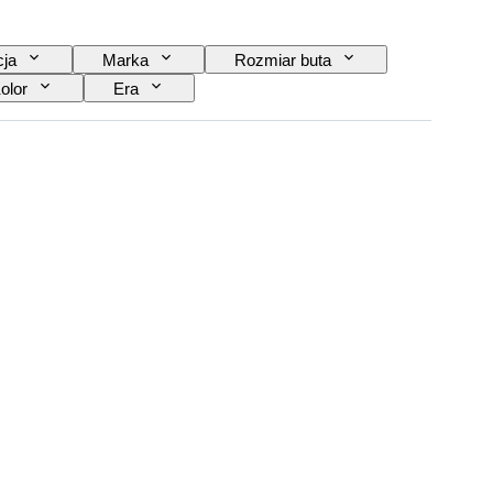
cja
Marka
Rozmiar buta
olor
Era