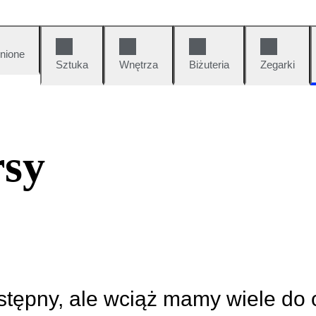
nione
Sztuka
Wnętrza
Biżuteria
Zegarki
rsy
ostępny, ale wciąż mamy wiele do 