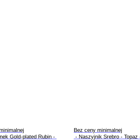
inimalnej

Bez ceny minimalnej

 - Naszyjnik Srebro - Topaz - 