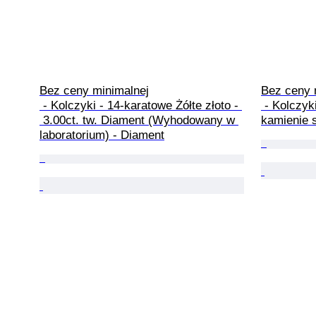
Bez ceny minimalnej

Bez ceny m
 - Kolczyki - 14-karatowe Żółte złoto - 
 - Kolczyki Srebro - Mieszane 
 3.00ct. tw. Diament (Wyhodowany w 
kamienie 
laboratorium) - Diament