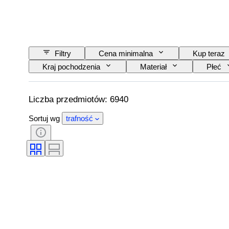
Filtry
Cena minimalna
Kup teraz
Kraj pochodzenia
Materiał
Płeć
Czystość
Klasa koloru
Dokładny 
Rodzaj diamentu
Połysk perły
Fa
Liczba przedmiotów: 6940
Sortuj wg
trafność