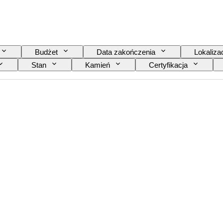
Budżet
Data zakończenia
Lokaliza
Stan
Kamień
Certyfikacja
kolor
Rozmiar na przedmiocie
Przejrzystość 
ntazyjna intensywność koloru
Fantazyjny odcień koloru