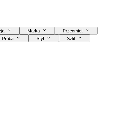
cja
Marka
Przedmiot
Próba
Styl
Szlif
kamieni szlachetnych
Obróbka
Era