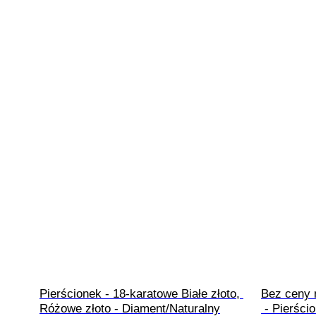
Pierścionek - 18-karatowe Białe złoto, 
Bez ceny m
Różowe złoto - Diament/Naturalny
 - Pierścionek Gold-plated Rubin - 