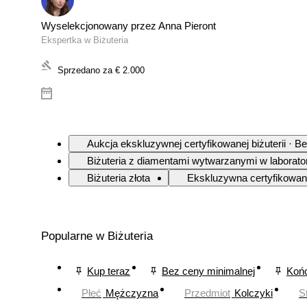
Wyselekcjonowany przez Anna Pieront
Ekspertka w Biżuteria
Sprzedano za
€ 2.000
Aukcja ekskluzywnej certyfikowanej biżuterii · B
Biżuteria z diamentami wytwarzanymi w laborato
Biżuteria złota
Ekskluzywna certyfikowana
Popularne w Biżuteria
Kup teraz
Bez ceny minimalnej
Końc
Płeć
Mężczyzna
Przedmiot
Kolczyki
S