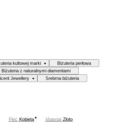
żuteria kultowej marki
Biżuteria perłowa
Biżuteria z naturalnymi diamentami
icent Jewellery
Srebrna biżuteria
Płeć
Kobieta
Materiał
Złoto