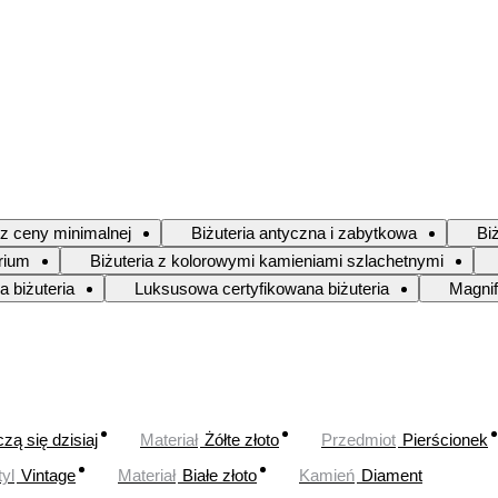
ez ceny minimalnej
Biżuteria antyczna i zabytkowa
Bi
rium
Biżuteria z kolorowymi kamieniami szlachetnymi
 biżuteria
Luksusowa certyfikowana biżuteria
Magnif
zą się dzisiaj
Materiał
Żółte złoto
Przedmiot
Pierścionek
tyl
Vintage
Materiał
Białe złoto
Kamień
Diament