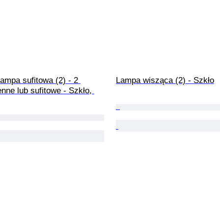
ampa sufitowa (2) - 2 
Lampa wisząca (2) - Szkło
nne lub sufitowe - Szkło, 