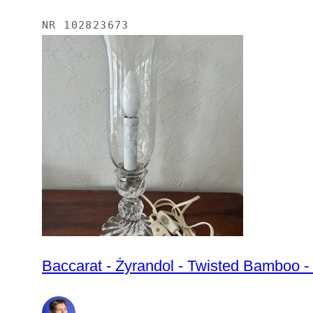
NR
102823673
Baccarat - Żyrandol - Twisted Bamboo -