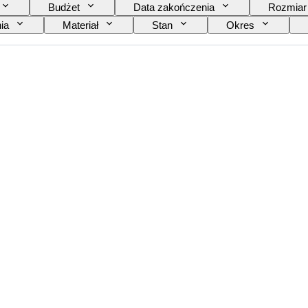
Budżet
Data zakończenia
Rozmiar
ia
Materiał
Stan
Okres
Era
Twórca
Model