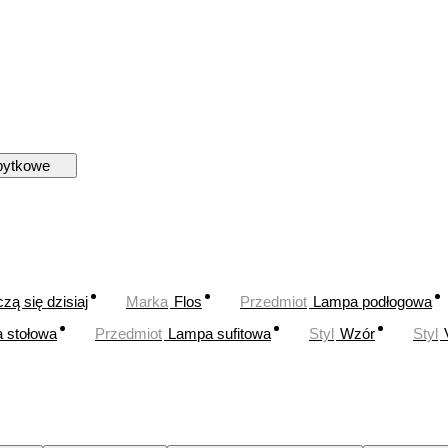
bytkowe
zą się dzisiaj
Marka
Flos
Przedmiot
Lampa podłogowa
 stołowa
Przedmiot
Lampa sufitowa
Styl
Wzór
Styl