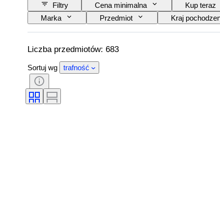
Filtry
Cena minimalna
Kup teraz
Marka
Przedmiot
Kraj pochodzen
Sprzedawane przez
Lampa żeglarska
Liczba przedmiotów: 683
Sortuj wg
trafność