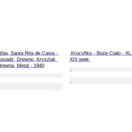
źba, Santa Rita de Casia - 
 Krucyfiks - Boże Ciało - XL - 80 cm - 
osiądz, Drewno, Kryształ, 
XIX wiek 
drewna, Metal - 1940