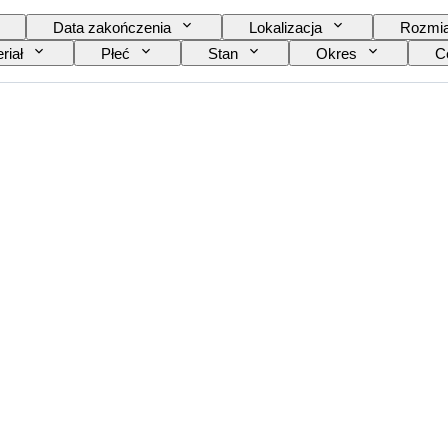
Data zakończenia
Lokalizacja
Rozmia
riał
Płeć
Stan
Okres
Ce
a
Rezerwa chodu
Uderzający
Rodz
Twórca
Pochodzenie