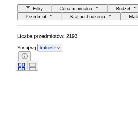
Filtry
Cena minimalna
Budżet
Przedmiot
Kraj pochodzenia
Mate
Podpis
Kolor
Mechanizm zegark
Średnica koperty
Oryginał/ replika
Liczba przedmiotów: 2193
Sortuj wg
trafność