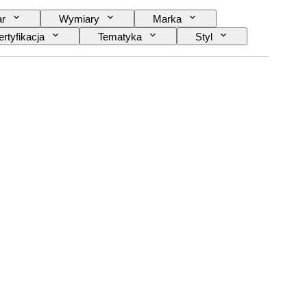
r
Wymiary
Marka
rtyfikacja
Tematyka
Styl
aj zegara
Era