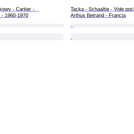
kowy - Cartier -   
Tacka - Schaaltje - Vide poc
 - 1960-1970
Arthus Betrand - Francja