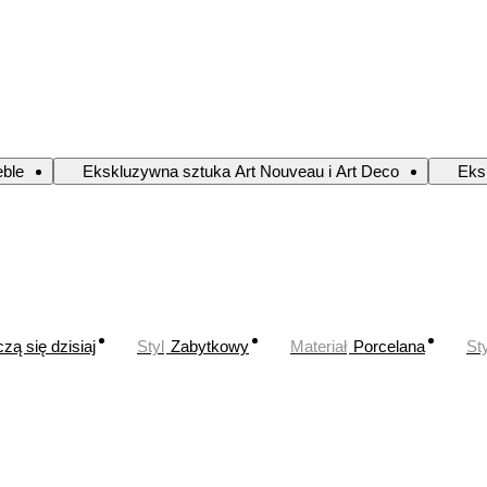
ble
Ekskluzywna sztuka Art Nouveau i Art Deco
Eks
zą się dzisiaj
Styl
Zabytkowy
Materiał
Porcelana
Sty