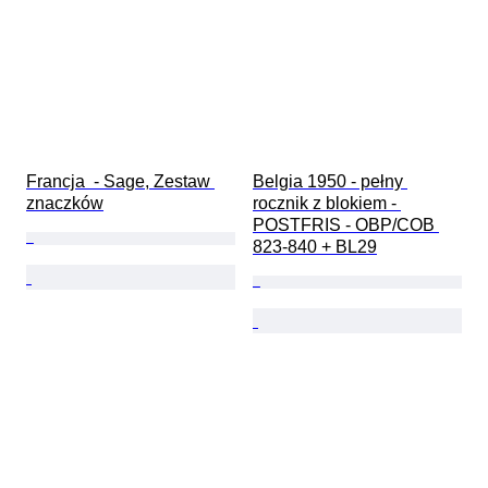
Francja  - Sage, Zestaw 
Belgia 1950 - pełny 
znaczków
rocznik z blokiem - 
POSTFRIS - OBP/COB 
823-840 + BL29