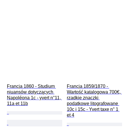
Francja 1860 - Studium 
Francja 1859/1870 - 
niuansów dotyczących 
Wartość katalogowa 700€, 
Napoléona 1c - yvert n°11, 
rzadkie znaczki 
11a et 11b
podatkowe litografowane 
10c i 15c - Yvert taxe n° 1 
et 4