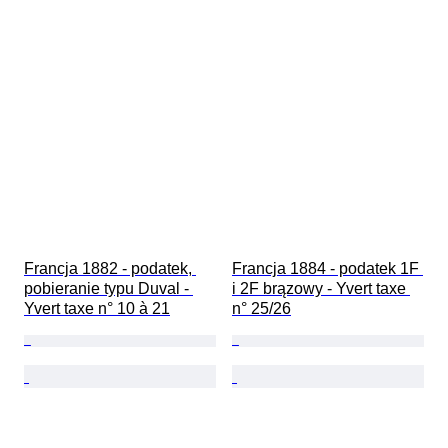
Francja 1882 - podatek, 
Francja 1884 - podatek 1F 
pobieranie typu Duval - 
i 2F brązowy - Yvert taxe 
Yvert taxe n° 10 à 21
n° 25/26