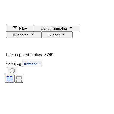
Filtry
Cena minimalna
Kup teraz
Budżet
Data zakończenia
Lokalizacja
Marka
Przedmiot
Liczba przedmiotów: 3749
Kraj pochodzenia
Materiał
Płeć
Stan
Okres
Sortuj wg
trafność
Certyfikacja
Tematyka
Styl
Technika
Podpis
Oprawa
Wydanie
Język
Kolor
Sprzedawane przez
Artysta
Przypisywanie autorstwa
Era