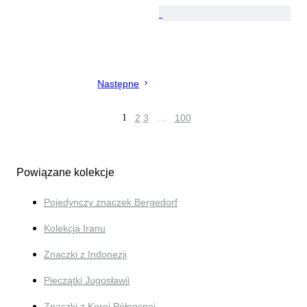
Następne
1
2
3
…
100
Powiązane kolekcje
Pojedynczy znaczek Bergedorf
Kolekcja Iranu
Znaczki z Indonezji
Pieczątki Jugosławii
Znaczki z Korei Północnej