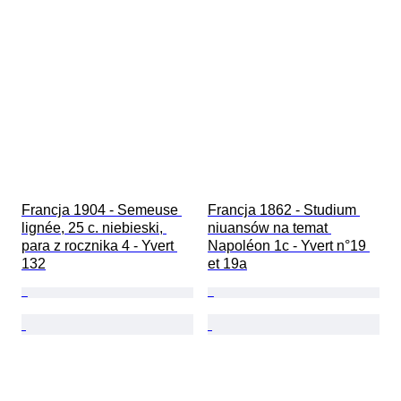
Francja 1904 - Semeuse 
Francja 1862 - Studium 
lignée, 25 c. niebieski, 
niuansów na temat 
para z rocznika 4 - Yvert 
Napoléon 1c - Yvert n°19 
132
et 19a