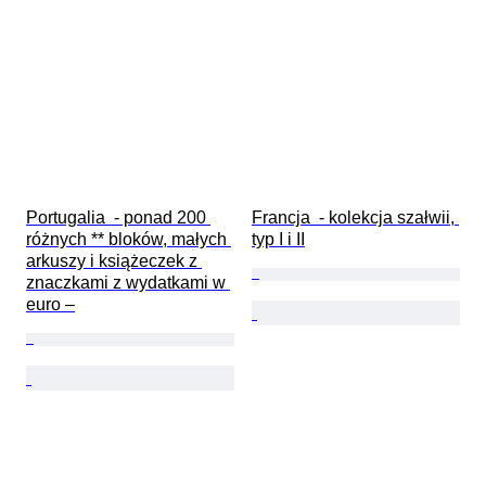
Portugalia  - ponad 200 
Francja  - kolekcja szałwii, 
różnych ** bloków, małych 
typ I i II
arkuszy i książeczek z 
znaczkami z wydatkami w 
euro –