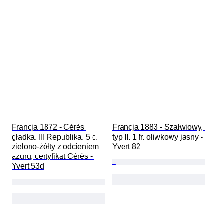
Francja 1872 - Cérès 
Francja 1883 - Szałwiowy, 
gładka, III Republika, 5 c. 
typ II, 1 fr. oliwkowy jasny - 
zielono‑żółty z odcieniem 
Yvert 82
azuru, certyfikat Cérès - 
Yvert 53d