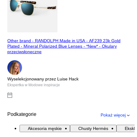
Other brand - RANDOLPH Made in USA - AF239 23k Gold
Plated - Mineral Polarized Blue Lenses - *New* - Okulary
przeciwsłoneczne
Wyselekcjonowany przez Luise Hack
Ekspertka w Modowe inspiracje
Podkategorie
Pokaż więcej
Akcesoria męskie
Chusty Hermès
Ekskl