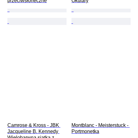
przeciwsłoneczne
Okulary
Camrose & Kross - JBK 
Montblanc - Meisterstuck - 
Jacqueline B. Kennedy 
Portmonetka
Wielobarwna siatka z 