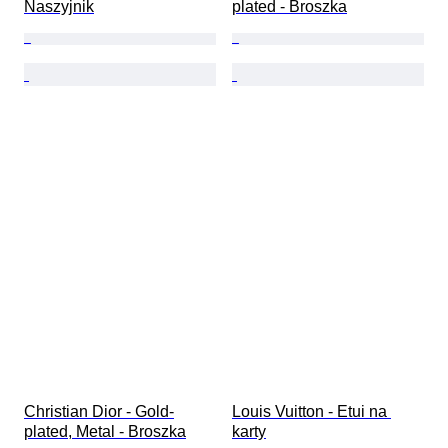
Naszyjnik
plated - Broszka
Christian Dior - Gold-
Louis Vuitton - Etui na 
plated, Metal - Broszka
karty