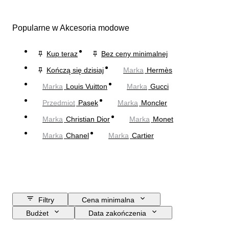
Popularne w Akcesoria modowe
Kup teraz
Bez ceny minimalnej
Kończą się dzisiaj
Marka
Hermès
Marka
Louis Vuitton
Marka
Gucci
Przedmiot
Pasek
Marka
Moncler
Marka
Christian Dior
Marka
Monet
Marka
Chanel
Marka
Cartier
Filtry
Cena minimalna
Budżet
Data zakończenia
Lokalizacja
Wymiary
Marka