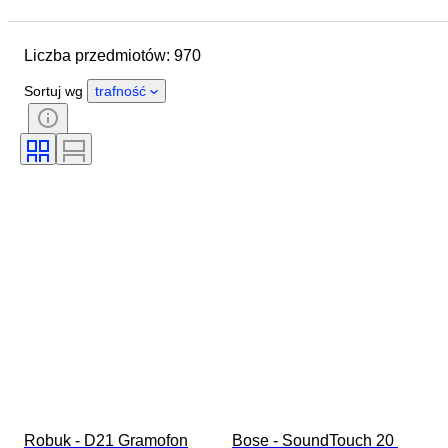
Lokalizacja
Marka
Przedmiot
Kraj pochodzenia
Liczba przedmiotów: 970
Materiał
Stan
Dodatki
Okres
Styl
Gatunek
Sortuj wg
trafność
Kolor
Era
Przetestowany i działający
Twórca
Robuk - D21 Gramofon
Bose - SoundTouch 20 