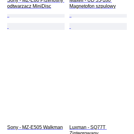
Sony - MZ-E80 Przenośny 
Maxell - UD 35-180 
odtwarzacz MiniDisc
Magnetofon szpulowy
Sony - MZ-E505 Walkman
Luxman - SQ77T 
Zintegrowany 