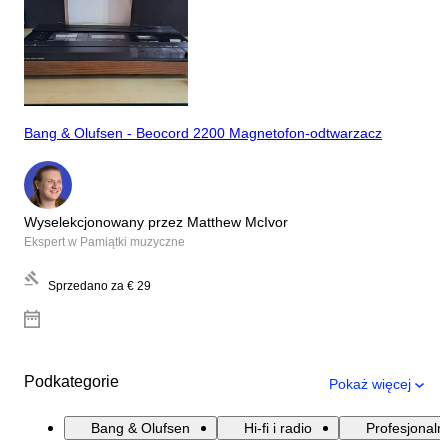
Bang & Olufsen - Beocord 2200 Magnetofon-odtwarzacz
Wyselekcjonowany przez Matthew McIvor
Ekspert w Pamiątki muzyczne
Sprzedano za
€ 29
Podkategorie
Pokaż więcej
Bang & Olufsen
Hi-fi i radio
Profesjonaln