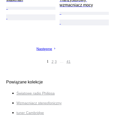
wzmacniacz mocy
Następne
1
2
3
…
41
Powiązane kolekcje
Światowe radio Philipsa
Wzmacniacz stereofoniczny
tuner Cambridge