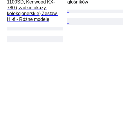
1100SD, Kenwood KX-
głośników
780 (rzadkie okazy 
kolekcjonerskie) Zestaw 
Hi-fi - Różne modele