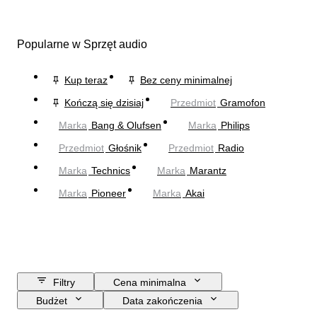
Popularne w Sprzęt audio
Kup teraz
Bez ceny minimalnej
Kończą się dzisiaj
Przedmiot
Gramofon
Marka
Bang & Olufsen
Marka
Philips
Przedmiot
Głośnik
Przedmiot
Radio
Marka
Technics
Marka
Marantz
Marka
Pioneer
Marka
Akai
Filtry
Cena minimalna
Budżet
Data zakończenia