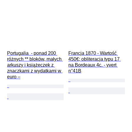
Portugalia  - ponad 200 
Francja 1870 - Wartość 
różnych ** bloków, małych 
450€; obliteracja typu 17 
arkuszy i książeczek z 
na Bordeaux 4c. - yvert 
znaczkami z wydatkami w 
n°41B
euro –