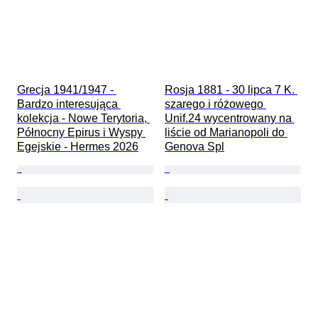
Grecja 1941/1947 - 
Rosja 1881 - 30 lipca 7 K. 
Bardzo interesująca 
szarego i różowego 
kolekcja - Nowe Terytoria, 
Unif.24 wycentrowany na 
Północny Epirus i Wyspy 
liście od Marianopoli do 
Egejskie - Hermes 2026
Genova Spl