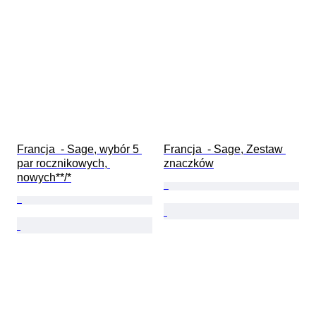
Francja  - Sage, wybór 5 
Francja  - Sage, Zestaw 
par rocznikowych, 
znaczków
nowych**/*