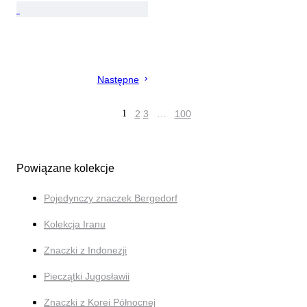
Następne
1
2
3
…
100
Powiązane kolekcje
Pojedynczy znaczek Bergedorf
Kolekcja Iranu
Znaczki z Indonezji
Pieczątki Jugosławii
Znaczki z Korei Północnej