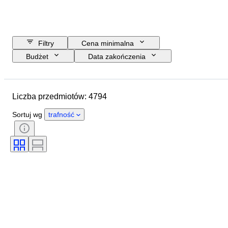
Filtry
Cena minimalna
Budżet
Data zakończenia
Lokalizacja
Marka
Przedmiot
Kraj pochodzenia
Liczba przedmiotów: 4794
Materiał
Płeć
Stan
Okres
Certyfikacja
Sortuj wg
trafność
Tematyka
Styl
Technika
Podpis
Oprawa
Wydanie
Język
Kolor
Sprzedawane przez
Artysta
Przypisywanie autorstwa
Era