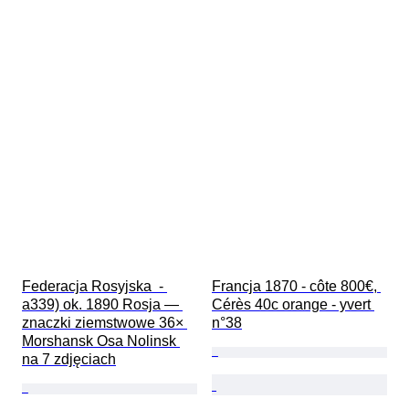
Federacja Rosyjska  - 
Francja 1870 - côte 800€, 
a339) ok. 1890 Rosja — 
Cérès 40c orange - yvert 
znaczki ziemstwowe 36× 
n°38
Morshansk Osa Nolinsk 
na 7 zdjęciach