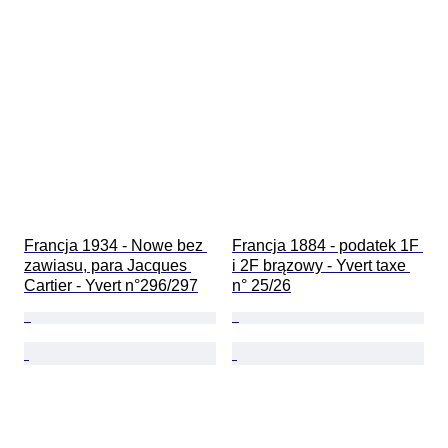
Francja 1934 - Nowe bez 
Francja 1884 - podatek 1F 
zawiasu, para Jacques 
i 2F brązowy - Yvert taxe 
Cartier - Yvert n°296/297
n° 25/26