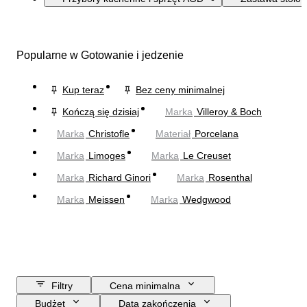
Popularne w Gotowanie i jedzenie
Kup teraz
Bez ceny minimalnej
Kończą się dzisiaj
Marka
Villeroy & Boch
Marka
Christofle
Materiał
Porcelana
Marka
Limoges
Marka
Le Creuset
Marka
Richard Ginori
Marka
Rosenthal
Marka
Meissen
Marka
Wedgwood
Filtry
Cena minimalna
Budżet
Data zakończenia