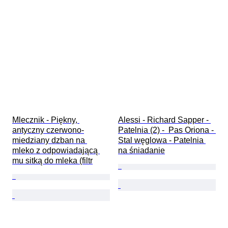
Mlecznik - Piękny, 
Alessi - Richard Sapper - 
antyczny czerwono-
Patelnia (2) -  Pas Oriona - 
miedziany dzban na 
Stal węglowa - Patelnia 
mleko z odpowiadającą 
na śniadanie
mu sitką do mleka (filtr