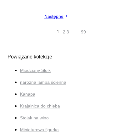
Następne
1
2
3
…
99
Powiązane kolekcje
Miedziany Słoik
narożna lampa ścienna
Kanapa
Krajalnica do chleba
Stojak na wino
Miniaturowa figurka