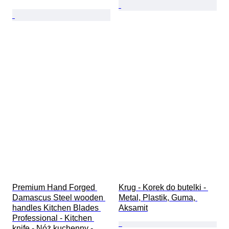
Premium Hand Forged 
Krug - Korek do butelki - 
Damascus Steel wooden 
Metal, Plastik, Guma, 
handles Kitchen Blades 
Aksamit
Professional - Kitchen 
knife - Nóż kuchenny - 