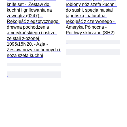
knife set -  Zestaw do 
robiony nóż szefa kuchni 
kuchni i grillowania na 
do sushi, specjalna stal 
zewnątrz (0247) - 
japońska, naturalna 
Rękojeść z egzotycznego 
rękojeść z czerwonego - 
drewna pochodzenia 
Ameryka Północna - 
amerykańskiego i ostrze 
Pochwy skórzane (SH2)
ze stali złożonej 
1095/15N20. - Azja - 
Zestaw noży kuchennych i 
noża szefa kuchni