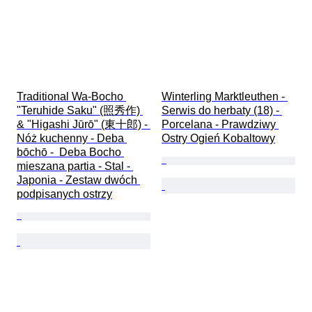
Traditional Wa-Bocho 
Winterling Marktleuthen - 
"Teruhide Saku" (照秀作) 
Serwis do herbaty (18) - 
& "Higashi Jūrō" (東十郎) - 
Porcelana - Prawdziwy 
Nóż kuchenny - Deba 
Ostry Ogień Kobaltowy
bōchō -  Deba Bocho 
mieszana partia - Stal - 
Japonia - Zestaw dwóch 
podpisanych ostrzy