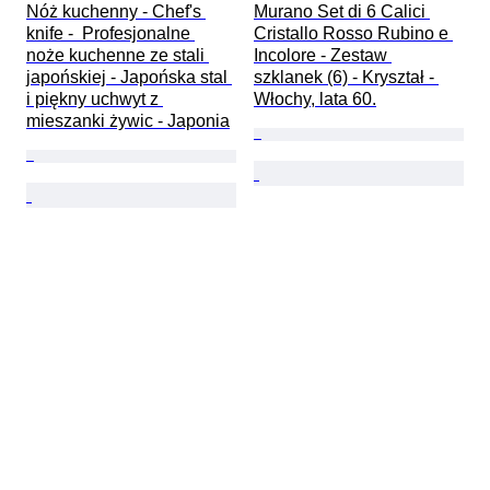
Nóż kuchenny - Chef's 
Murano Set di 6 Calici 
knife -  Profesjonalne 
Cristallo Rosso Rubino e 
noże kuchenne ze stali 
Incolore - Zestaw 
japońskiej - Japońska stal 
szklanek (6) - Kryształ - 
i piękny uchwyt z 
Włochy, lata 60.
mieszanki żywic - Japonia