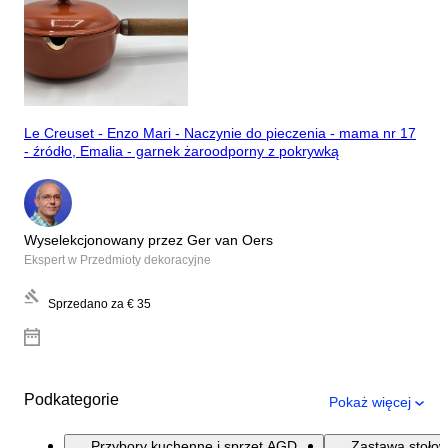
Le Creuset - Enzo Mari - Naczynie do pieczenia - mama nr 17
- źródło, Emalia - garnek żaroodporny z pokrywką
Wyselekcjonowany przez Ger van Oers
Ekspert w Przedmioty dekoracyjne
Sprzedano za
€ 35
Podkategorie
Pokaż więcej
Przybory kuchenne i sprzęt AGD
Zastawa stoło