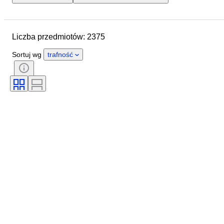
Lokalizacja
Marka
Przedmiot
Kraj pochodzenia
Liczba przedmiotów: 2375
Materiał
Stan
Okres
Styl
Podpis
Kolor
Sortuj wg
trafność
Rozmiar odzieży
Era
Rodzaj noża kuchennego
Wystrój
Artysta
Oryginał/ replika
Sprzedawane przez
Twórca
Model