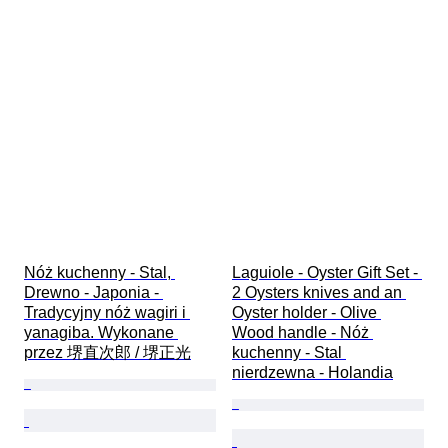
Nóż kuchenny - Stal, 
Laguiole - Oyster Gift Set - 
Drewno - Japonia - 
2 Oysters knives and an 
Tradycyjny nóż wagiri i 
Oyster holder - Olive 
yanagiba. Wykonane 
Wood handle - Nóż 
przez 堺直次郎 / 堺正光
kuchenny - Stal 
nierdzewna - Holandia