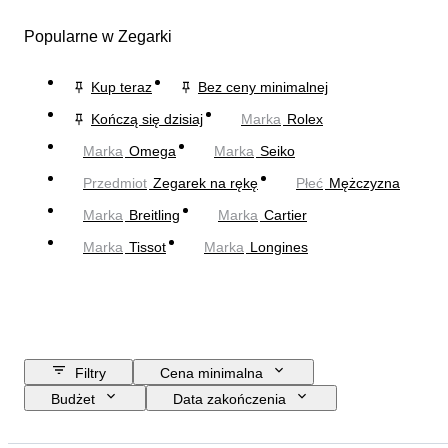
Popularne w Zegarki
Kup teraz
Bez ceny minimalnej
Kończą się dzisiaj
Marka
Rolex
Marka
Omega
Marka
Seiko
Przedmiot
Zegarek na rękę
Płeć
Mężczyzna
Marka
Breitling
Marka
Cartier
Marka
Tissot
Marka
Longines
Filtry
Cena minimalna
Budżet
Data zakończenia
Lokalizacja
Marka