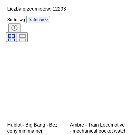
Średnica koperty
Liczba przedmiotów: 12293
Długość paska zegarka
Przedmiot
Kraj pochodzenia
Materiał
Sortuj wg
trafność
Płeć
Stan
Okres
Certyfikacja
Tematyka
Wydanie
Język
Kolor
Mechanizm zegarka
Materiał paska do zegarka
Era
Rezerwa chodu
Uderzający
Oryginał/ replika
Rodzaj akcesoriów samochodowych
Model
Hublot - Big Bang - Bez 
Ambre - Train Locomotive 
ceny minimalnej

- mechanical pocket watch 