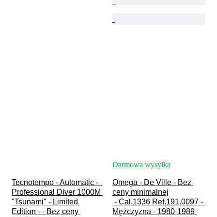
Darmowa wysyłka
Tecnotempo - Automatic -  
Omega - De Ville - Bez 
Professional Diver 1000M 
ceny minimalnej

"Tsunami" - Limited 
 - Cal.1336 Ref.191.0097 - 
Edition - - Bez ceny 
Mężczyzna - 1980-1989 