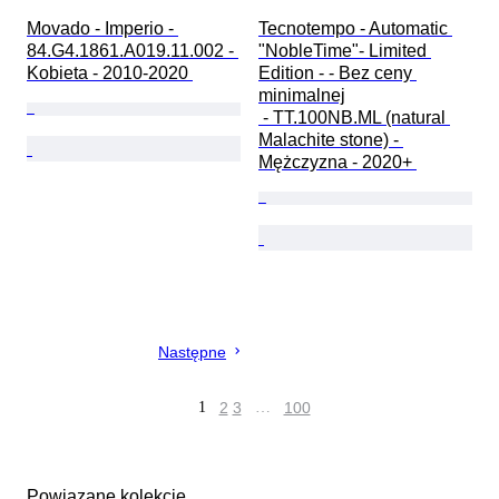
Movado - Imperio - 
Tecnotempo - Automatic 
84.G4.1861.A019.11.002 - 
"NobleTime"- Limited 
Kobieta - 2010-2020 
Edition - - Bez ceny 
minimalnej

 - TT.100NB.ML (natural 
Malachite stone) - 
Mężczyzna - 2020+ 
Następne
1
2
3
…
100
Powiązane kolekcje