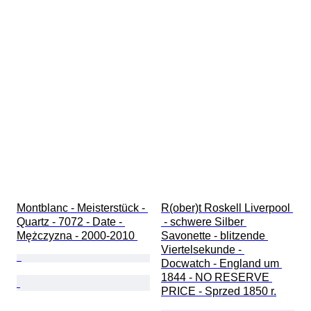
Montblanc - Meisterstück - 
R(ober)t Roskell Liverpool 
Quartz - 7072 - Date - 
 - schwere Silber 
Mężczyzna - 2000-2010 
Savonette - blitzende 
Viertelsekunde - 
Docwatch - England um 
1844 - NO RESERVE 
PRICE - Sprzed 1850 r.