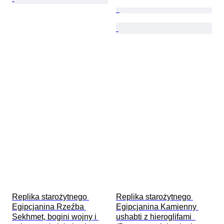
Replika starożytnego 
Replika starożytnego 
Egipcjanina Rzeźba 
Egipcjanina Kamienny 
Sekhmet, bogini wojny i 
ushabti z hieroglifami  