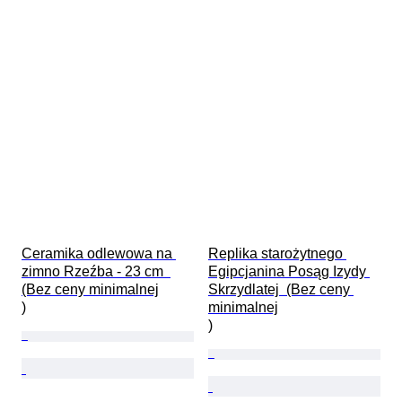
Ceramika odlewowa na 
Replika starożytnego 
zimno Rzeźba - 23 cm  
Egipcjanina Posąg Izydy 
(Bez ceny minimalnej

Skrzydlatej  (Bez ceny 
)
minimalnej

)