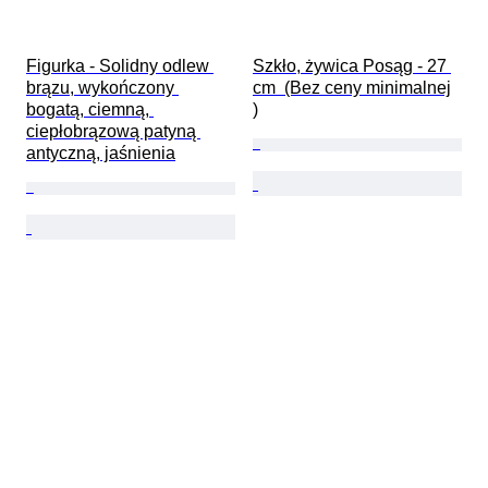
Figurka - Solidny odlew 
Szkło, żywica Posąg - 27 
brązu, wykończony 
cm  (Bez ceny minimalnej

bogatą, ciemną, 
)
ciepłobrązową patyną 
antyczną, jaśnienia