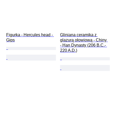
Figurka - Hercules head - 
Gliniana ceramika z 
Gips
glazurą ołowiową - Chiny 
- Han Dynasty (206 B.C.- 
220 A.D.)