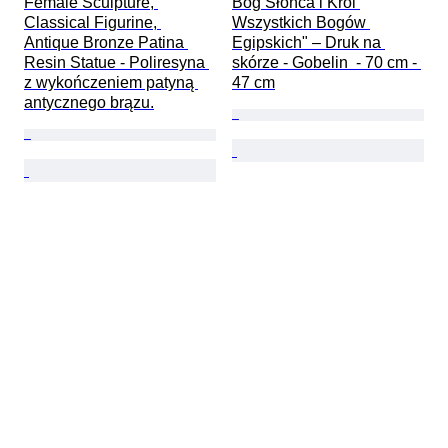
Female Sculpture, 
Bóg Słońca i Król 
Classical Figurine, 
Wszystkich Bogów 
Antique Bronze Patina 
Egipskich" – Druk na 
Resin Statue - Poliresyna 
skórze - Gobelin  - 70 cm - 
z wykończeniem patyną 
47 cm
antycznego brązu.