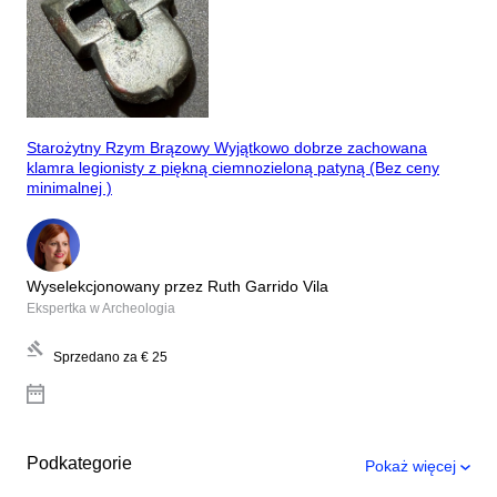
Starożytny Rzym Brązowy Wyjątkowo dobrze zachowana
klamra legionisty z piękną ciemnozieloną patyną (Bez ceny
minimalnej )
Wyselekcjonowany przez Ruth Garrido Vila
Ekspertka w Archeologia
Sprzedano za
€ 25
Podkategorie
Pokaż więcej