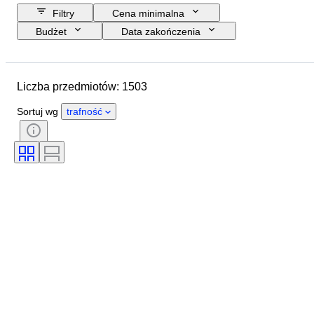
Filtry
Cena minimalna
Budżet
Data zakończenia
Lokalizacja
Rozmiar
Wymiary
Przedmiot
Liczba przedmiotów: 1503
Kraj pochodzenia
Materiał
Płeć
Stan
Okres
Sortuj wg
trafność
Certyfikacja
Tematyka
Styl
Podpis
Kolor
Artysta
Rozmiar na przedmiocie
Kultura
Rodzaje archeologii
Era
Oryginał/ replika
Okaz
Pochodzenie