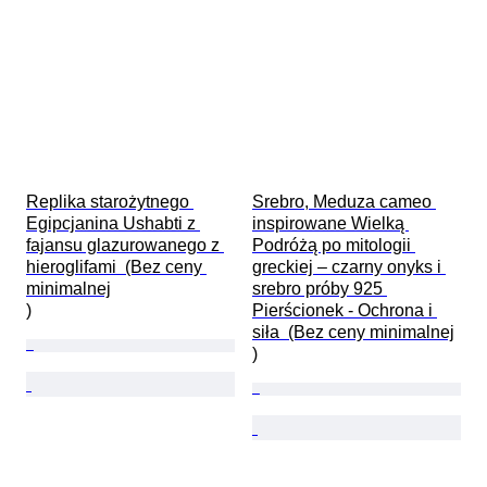
Replika starożytnego 
Srebro, Meduza cameo 
Egipcjanina Ushabti z 
inspirowane Wielką 
fajansu glazurowanego z 
Podróżą po mitologii 
hieroglifami  (Bez ceny 
greckiej – czarny onyks i 
minimalnej

srebro próby 925 
)
Pierścionek - Ochrona i 
siła  (Bez ceny minimalnej

)