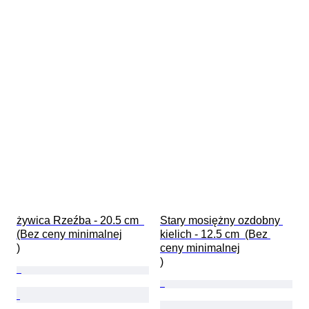
żywica Rzeźba - 20.5 cm  
Stary mosiężny ozdobny 
(Bez ceny minimalnej

kielich - 12.5 cm  (Bez 
)
ceny minimalnej

)