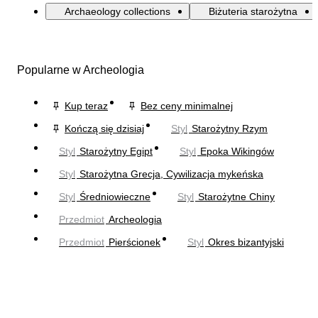
Archaeology collections
Biżuteria starożytna
Popularne w Archeologia
Kup teraz
Bez ceny minimalnej
Kończą się dzisiaj
Styl
Starożytny Rzym
Styl
Starożytny Egipt
Styl
Epoka Wikingów
Styl
Starożytna Grecja, Cywilizacja mykeńska
Styl
Średniowieczne
Styl
Starożytne Chiny
Przedmiot
Archeologia
Przedmiot
Pierścionek
Styl
Okres bizantyjski