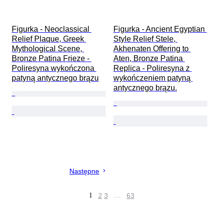
Figurka - Neoclassical 
Figurka - Ancient Egyptian 
Relief Plaque, Greek 
Style Relief Stele, 
Mythological Scene, 
Akhenaten Offering to 
Bronze Patina Frieze - 
Aten, Bronze Patina 
Poliresyna wykończona 
Replica - Poliresyna z 
patyną antycznego brązu
wykończeniem patyną 
antycznego brązu.
Następne
1
2
3
…
63