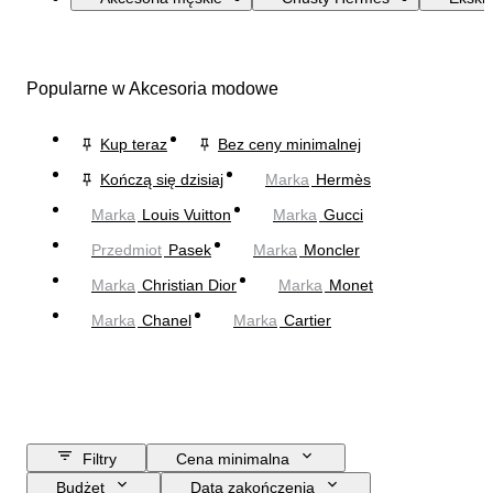
Popularne w Akcesoria modowe
Kup teraz
Bez ceny minimalnej
Kończą się dzisiaj
Marka
Hermès
Marka
Louis Vuitton
Marka
Gucci
Przedmiot
Pasek
Marka
Moncler
Marka
Christian Dior
Marka
Monet
Marka
Chanel
Marka
Cartier
Filtry
Cena minimalna
Budżet
Data zakończenia