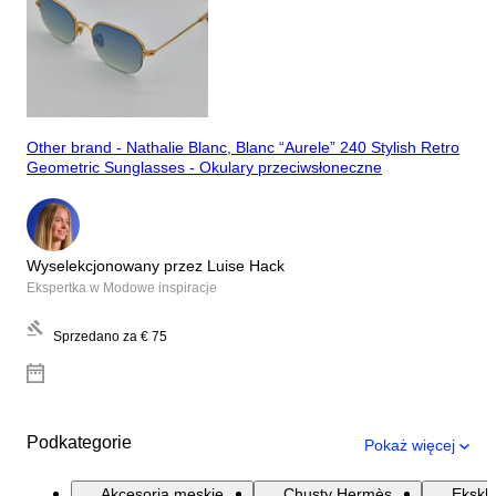
Other brand - Nathalie Blanc, Blanc “Aurele” 240 Stylish Retro
Geometric Sunglasses - Okulary przeciwsłoneczne
Wyselekcjonowany przez Luise Hack
Ekspertka w Modowe inspiracje
Sprzedano za
€ 75
Podkategorie
Pokaż więcej
Akcesoria męskie
Chusty Hermès
Ekskl