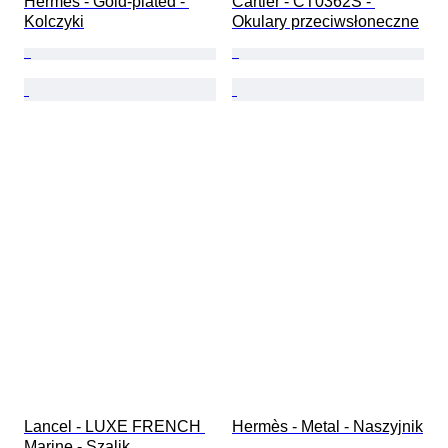
Hermès - Gold-plated - 
Cartier - CT0362S - 
Kolczyki
Okulary przeciwsłoneczne
Lancel - LUXE FRENCH 
Hermès - Metal - Naszyjnik
Marine - Szalik