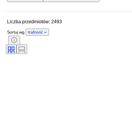
Lokalizacja
Wymiary
Marka
Przedmiot
Kraj pochodzenia
Liczba przedmiotów: 2493
Materiał
Płeć
Stan
Okres
Kamień
Certyfikacja
Sortuj wg
trafność
Próba
Styl
Kolor
Rozmiar odzieży
Szlif
Rozmiar na przedmiocie
Wzór
Akcesoria w zestawie
Rodzaj diamentu
Size
Era
Twórca
Model