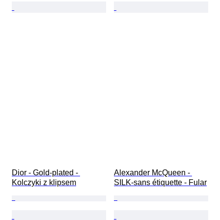
Dior - Gold-plated - 
Alexander McQueen - 
Kolczyki z klipsem
SILK-sans étiquette - Fular