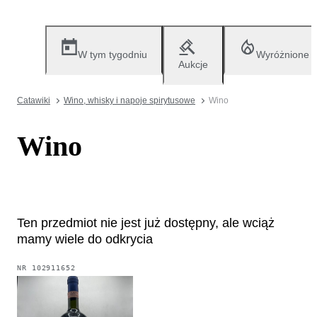
W tym tygodniu
Wyróżnione
Aukcje
Catawiki
Wino, whisky i napoje spirytusowe
Wino
Wino
Ten przedmiot nie jest już dostępny, ale wciąż
mamy wiele do odkrycia
NR
102911652