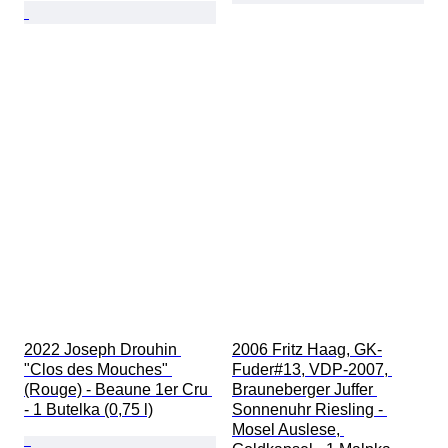
2022 Joseph Drouhin 
2006 Fritz Haag, GK-
"Clos des Mouches" 
Fuder#13, VDP-2007, 
(Rouge) - Beaune 1er Cru 
Brauneberger Juffer 
- 1 Butelka (0,75 l)
Sonnenuhr Riesling - 
Mosel Auslese, 