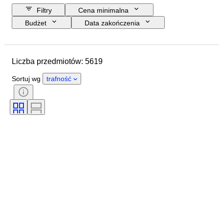
Filtry
Cena minimalna
Budżet
Data zakończenia
Lokalizacja
Marka
Przedmiot
Kraj pochodzenia
Liczba przedmiotów: 5619
Rozmiar butelki
Materiał
Stan
Dodatki
Okres
Sortuj wg
trafność
Styl
Kolor
Region pochodzenia wina
Apelacja/ klasyfikacja wina
Poziom napełnienia wina
Klasyfikacja wina
Odmiany winorośli
Era