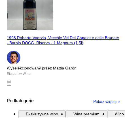
1998 Roberto Voerzio, Vecchie Viti Dei Capalot e delle Brunate
- Barolo DOCG, Riserva - 1 Magnum (1,5l)
Wyselekcjonowany przez Mattia Garon
Ekspert w Wino
Podkategorie
Pokaż więcej
Ekskluzywne wino
Wina premium
Wino B