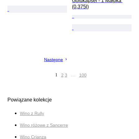
Goldkapsel - 1 Małpka 
(0,375l)
Następne
1
2
3
…
100
Powiązane kolekcje
Wino z Rully
Wino różowe z Sancerre
Wino Crianza