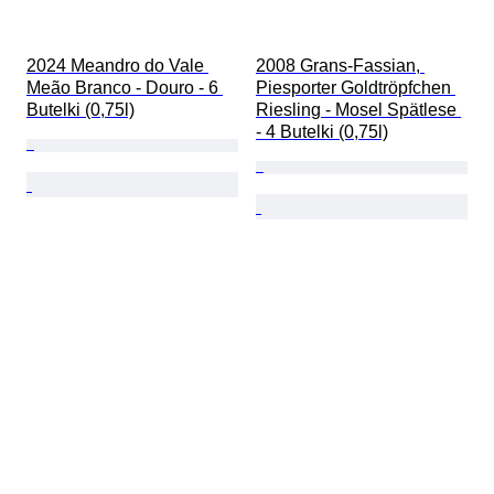
2024 Meandro do Vale 
2008 Grans-Fassian, 
Meão Branco - Douro - 6 
Piesporter Goldtröpfchen 
Butelki (0,75l)
Riesling - Mosel Spätlese 
- 4 Butelki (0,75l)