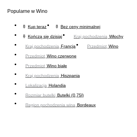
Popularne w Wino
Kup teraz
Bez ceny minimalnej
Kończą się dzisiaj
Kraj pochodzenia
Włochy
Kraj pochodzenia
Francja
Przedmiot
Wino
Przedmiot
Wino czerwone
Przedmiot
Wino białe
Kraj pochodzenia
Hiszpania
Lokalizacja
Holandia
Rozmiar butelki
Butelki (0,75l)
Region pochodzenia wina
Bordeaux