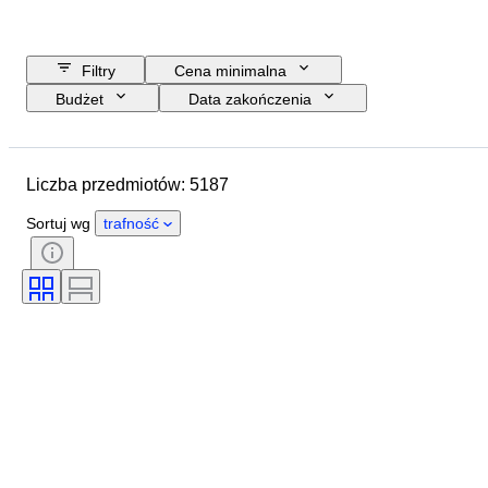
Filtry
Cena minimalna
Budżet
Data zakończenia
Lokalizacja
Marka
Przedmiot
Kraj pochodzenia
Liczba przedmiotów: 5187
Rozmiar butelki
Materiał
Stan
Dodatki
Okres
Sortuj wg
trafność
Styl
Kolor
Region pochodzenia wina
Apelacja/ klasyfikacja wina
Poziom napełnienia wina
Klasyfikacja wina
Odmiany winorośli
Era