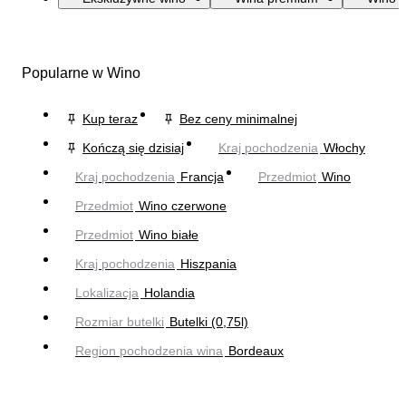
Popularne w Wino
Kup teraz
Bez ceny minimalnej
Kończą się dzisiaj
Kraj pochodzenia
Włochy
Kraj pochodzenia
Francja
Przedmiot
Wino
Przedmiot
Wino czerwone
Przedmiot
Wino białe
Kraj pochodzenia
Hiszpania
Lokalizacja
Holandia
Rozmiar butelki
Butelki (0,75l)
Region pochodzenia wina
Bordeaux