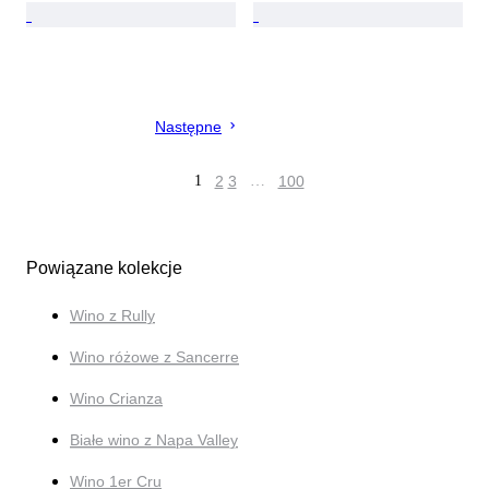
Następne
1
2
3
…
100
Powiązane kolekcje
Wino z Rully
Wino różowe z Sancerre
Wino Crianza
Białe wino z Napa Valley
Wino 1er Cru