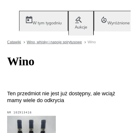
W tym tygodniu
Wyróżnione
Aukcje
Catawiki
Wino, whisky i napoje spirytusowe
Wino
Wino
Ten przedmiot nie jest już dostępny, ale wciąż
mamy wiele do odkrycia
NR
102913416