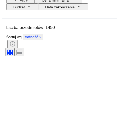
Filtry
Cena minimalna
Budżet
Data zakończenia
Lokalizacja
Marka
Przedmiot
Kraj pochodzenia
Liczba przedmiotów: 1450
Rozmiar butelki
Materiał
Stan
Okres
Tematyka
Sortuj wg
trafność
Styl
Kolor
Alcohol Percent List
Era
Rozlewnia