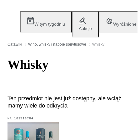
W tym tygodniu
Wyróżnione
Aukcje
Catawiki
Wino, whisky i napoje spirytusowe
Whisky
Whisky
Ten przedmiot nie jest już dostępny, ale wciąż
mamy wiele do odkrycia
NR
102916784