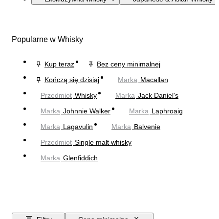
Popularne w Whisky
Kup teraz
Bez ceny minimalnej
Kończą się dzisiaj
Marka
Macallan
Przedmiot
Whisky
Marka
Jack Daniel's
Marka
Johnnie Walker
Marka
Laphroaig
Marka
Lagavulin
Marka
Balvenie
Przedmiot
Single malt whisky
Marka
Glenfiddich