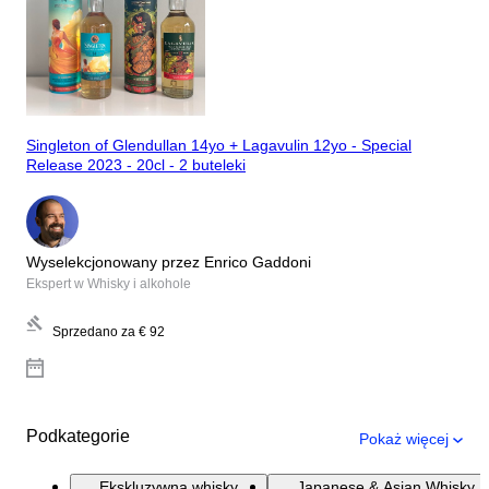
Singleton of Glendullan 14yo + Lagavulin 12yo - Special
Release 2023 - 20cl - 2 buteleki
Wyselekcjonowany przez Enrico Gaddoni
Ekspert w Whisky i alkohole
Sprzedano za
€ 92
Podkategorie
Pokaż więcej
Ekskluzywna whisky
Japanese & Asian Whisky