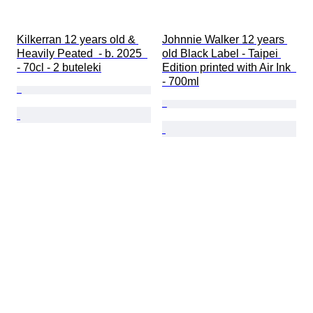
Kilkerran 12 years old & 
Johnnie Walker 12 years 
Heavily Peated  - b. 2025  
old Black Label - Taipei 
- 70cl - 2 buteleki
Edition printed with Air Ink  
- 700ml