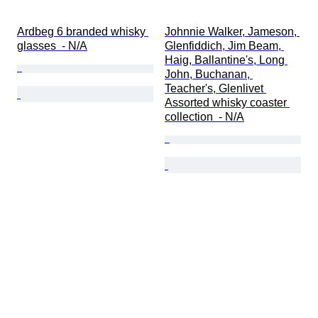
Ardbeg 6 branded whisky 
Johnnie Walker, Jameson, 
glasses  - N/A
Glenfiddich, Jim Beam, 
Haig, Ballantine's, Long 
John, Buchanan, 
Teacher's, Glenlivet 
Assorted whisky coaster 
collection  - N/A