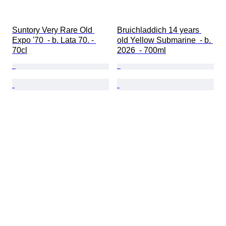
Suntory Very Rare Old 
Bruichladdich 14 years 
Expo '70  - b. Lata 70. - 
old Yellow Submarine  - b. 
70cl
2026  - 700ml