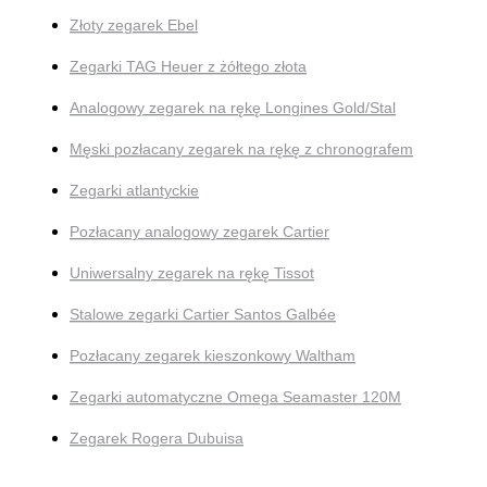
Złoty zegarek Ebel
Zegarki TAG Heuer z żółtego złota
Analogowy zegarek na rękę Longines Gold/Stal
Męski pozłacany zegarek na rękę z chronografem
Zegarki atlantyckie
Pozłacany analogowy zegarek Cartier
Uniwersalny zegarek na rękę Tissot
Stalowe zegarki Cartier Santos Galbée
Pozłacany zegarek kieszonkowy Waltham
Zegarki automatyczne Omega Seamaster 120M
Zegarek Rogera Dubuisa