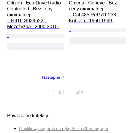
Citizen - Eco-Drive Radio 
Omega - Geneve - Bez 
Controlled - Bez ceny 
ceny minimalnej

minimalnej

 - Cal.485 Ref.511.238 - 
 - H416-S039622 - 
Kobieta - 1960-1969 
Mężczyzna - 2000-2010 
Następne
1
2
3
…
100
Powiązane kolekcje
Plastikowy zegarek na rękę Seiko Chronograph