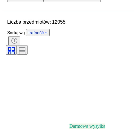
Lokalizacja
Marka
Średnica koperty
Liczba przedmiotów: 12055
Długość paska zegarka
Przedmiot
Kraj pochodzenia
Materiał
Sortuj wg
trafność
Płeć
Stan
Okres
Certyfikacja
Tematyka
Wydanie
Język
Kolor
Mechanizm zegarka
Materiał paska do zegarka
Era
Rezerwa chodu
Uderzający
Oryginał/ replika
Rodzaj akcesoriów samochodowych
Model
Darmowa wysyłka