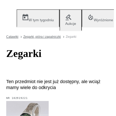
W tym tygodniu
Wyróżnione
Aukcje
Catawiki
Zegarki, pióra i zapalniczki
Zegarki
Zegarki
Ten przedmiot nie jest już dostępny, ale wciąż
mamy wiele do odkrycia
NR
102919221