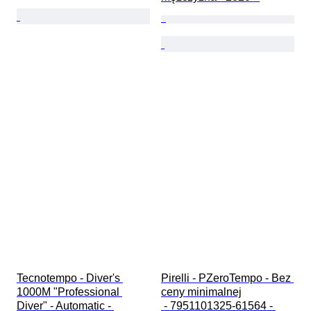
Tecnotempo - Diver's 
Pirelli - PZeroTempo - Bez 
1000M "Professional 
ceny minimalnej

Diver" - Automatic - 
 - 7951101325-61564 - 