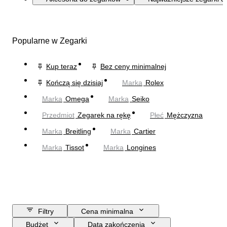
Popularne w Zegarki
Kup teraz
Bez ceny minimalnej
Kończą się dzisiaj
Marka
Rolex
Marka
Omega
Marka
Seiko
Przedmiot
Zegarek na rękę
Płeć
Mężczyzna
Marka
Breitling
Marka
Cartier
Marka
Tissot
Marka
Longines
Filtry
Cena minimalna
Budżet
Data zakończenia