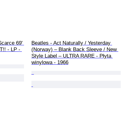
Scarce 69' 
Beatles - Act Naturally / Yesterday 
!! - LP - 
(Norway) – Blank Back Sleeve / New 
Style Label – ULTRA RARE - Płyta 
winylowa - 1966