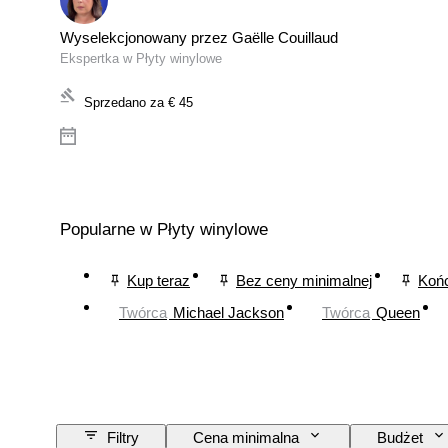
Wyselekcjonowany przez Gaëlle Couillaud
Ekspertka w Płyty winylowe
Sprzedano za
€ 45
Popularne w Płyty winylowe
Kup teraz
Bez ceny minimalnej
Końc
Twórca
Michael Jackson
Twórca
Queen
Filtry
Cena minimalna
Budżet