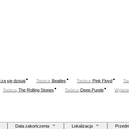
zą się dzisiaj
Twórca
Beatles
Twórca
Pink Floyd
Tw
Twórca
The Rolling Stones
Twórca
Deep Purple
Wytwór
Data zakończenia
Lokalizacja
Przedm