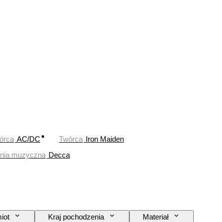
órca
AC/DC
Twórca
Iron Maiden
nia muzyczna
Decca
iot
Kraj pochodzenia
Materiał