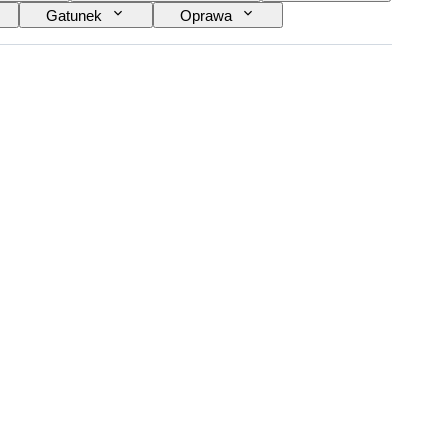
Gatunek
Oprawa
Rodzaj pamiątki muzycznej
Era