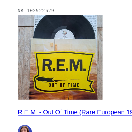
NR
102922629
R.E.M. - Out Of Time (Rare European 1991