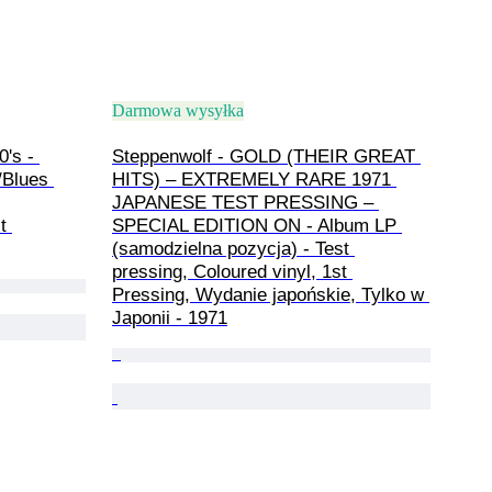
Darmowa wysyłka
's - 
Steppenwolf - GOLD (THEIR GREAT 
/Blues 
HITS) – EXTREMELY RARE 1971 
JAPANESE TEST PRESSING – 
t 
SPECIAL EDITION ON - Album LP 
(samodzielna pozycja) - Test 
pressing, Coloured vinyl, 1st 
Pressing, Wydanie japońskie, Tylko w 
Japonii - 1971