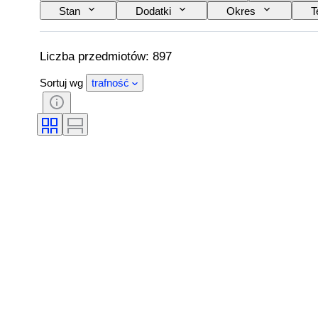
Stan
Dodatki
Okres
T
Wydanie
Kolor
Artysta
Wytwórnia muzyczna
Wydanie
T
Liczba przedmiotów: 897
Sortuj wg
trafność