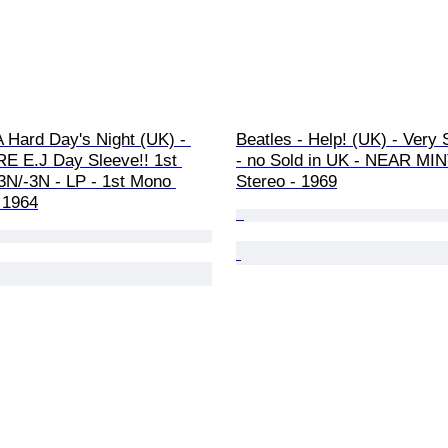
A Hard Day's Night (UK) - 
Beatles - Help! (UK) - Very 
 E.J Day Sleeve!! 1st 
- no Sold in UK - NEAR MINT
3N/-3N - LP - 1st Mono 
Stereo - 1969
 1964