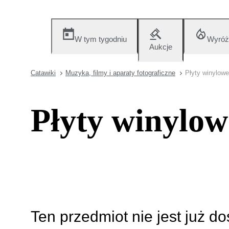
W tym tygodniu
Wyróż
Aukcje
Catawiki
Muzyka, filmy i aparaty fotograficzne
Płyty winylowe
Płyty winylow
Ten przedmiot nie jest już d