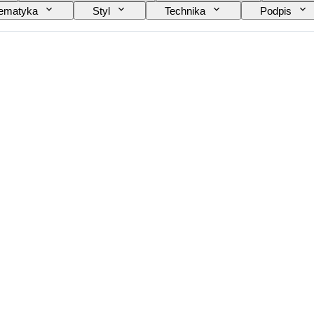
ematyka
Styl
Technika
Podpis
Przetestowany i działający
Sprzedawane przez
wórca