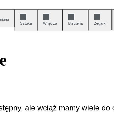
nione
Sztuka
Wnętrza
Biżuteria
Zegarki
e
ostępny, ale wciąż mamy wiele do 